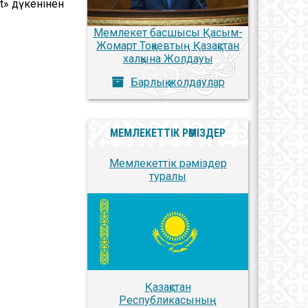
t» дүкенінен
Мемлекет басшысы Қасым-
Жомарт Тоқаевтың Қазақстан
халқына Жолдауы
Барлық жолдаулар
МЕМЛЕКЕТТІК РӘМІЗДЕР
Мемлекеттік рәміздер
туралы
Қазақстан
Республикасының