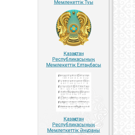
Мемлекеттiк Туы
Қазақстан
Республикасының
Мемлекеттiк Елтаңбасы
Қазақстан
Республикасының
Мемлеткеттік Әнұраны