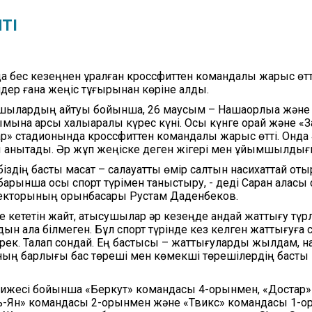
аттаманың нәтижесі
Видеога
ЛТІ
ылдық сатып алу
оспарлары
да бес кезеңнен құралған кроссфиттен командалық жарыс өтт
ндер ғана жеңіс тұғырынан көріне алды.
лардың айтуы бойынша, 26 маусым – Нашақорлыққа және е
ына қарсы халықаралық күрес күні. Осы күнге орай және «З
ар» стадионында кроссфиттен командалық жарыс өтті. Онда
 анықтады. Әр жұп жеңіске деген жігері мен ұйымшылдығы
біздің басты мақсат – салауатты өмір салтын насихаттай оты
арынша осы спорт түрімен таныстыру, - деді Саран қаласы 
екторының орынбасары Рустам Даденбеков.
е кететін жайт, қатысушылар әр кезеңде қандай жаттығу түр
н ала білмеген. Бұл спорт түрінде кез келген жаттығуға с
рек. Талап сондай. Ең бастысы – жаттығуларды жылдам, нақ
ның барлығы бас төреші мен көмекші төрешілердің басты
ижесі бойынша «Беркут» командасы 4-орынмен, «Достар»
ь-Ян» командасы 2-орынмен және «Твикс» командасы 1-