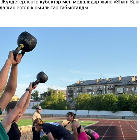
 Жүлдегерлерге кубоктар мен медальдар және «Sham Spor
алған естелік сыйлықтар табысталды.