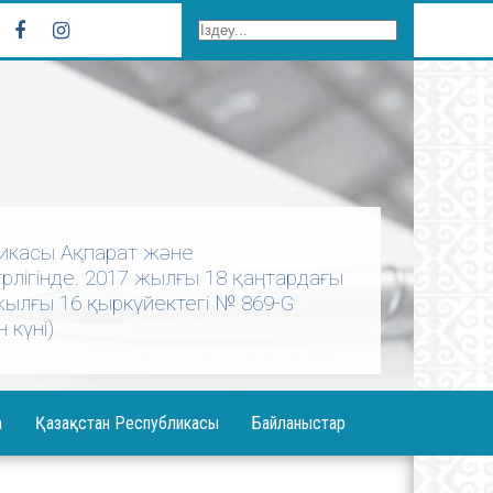
бликасы Ақпарат және
лігінде. 2017 жылғы 18 қаңтардағы
 жылғы 16 қыркүйектегі № 869-G
 күні)
а
Қазақстан Республикасы
Байланыстар
ерея
Елбасы Жолдауы