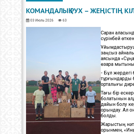
Х
КОМАНДАЛЫҚ РУХ – ЖЕҢІСТІҢ КІ
Ж
ж
03 Июль 2026
63
Саран қаласын
сүрінбей өтке
Ұйымдастырушы
заңсыз айналым
аясында «Сұңқ
өзара мықтыны
- Бұл жердегі 
тұрғындарды б
орталығы дир
Тағы бір ескер
болатынын алды
дайын болу ке
орындау. Ал о
болды.
Жарыстың нәт
орынмен, «Ин