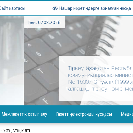
Сайт картасы
Нашар көретіндерге арналған нұсқа
Бүгін: 07.08.2026
Тіркеу: Қазақстан Респу
коммуникациялар министр
No 16307-G куәлік (1999
алғашқы тіркеу нөмірі мен
Мемлекеттік сатып алу
Газеттің электронды нұсқасы
Меди
абарландыру
Фотогал
 ЖЕҢІСТІҢ КІЛТІ