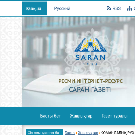
Қазақша
Русский
RSS
РЕСМИ ИНТЕРНЕТ-РЕСУРС
САРАН ГАЗЕТI
Басты бет
Жаңалықтар
Газет туралы
Х
Сіз осындасыз ба:
Басты
Жаңалықтар
КОМАНДАЛЫҚ РУХ –