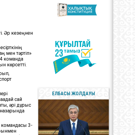
лерея
Мемлекеттік Рәміздер
Сыбайлас жемқорлыққа
қарсы мәселелер
і. Әр кезеңнен
сірткінің
аң мен тәртіп»
 4 команда
н көрсетті.
рып,
спорт
лері
ЕЛБАСЫ ЖОЛДАУЫ
ақадай сай
ты, әрі дұрыс
 назарында
 командасы 3-
орынмен