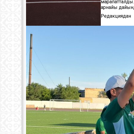
марапатталды.
арнайы дайынд
Редакциядан