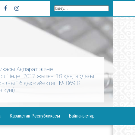
бликасы Ақпарат және
лігінде. 2017 жылғы 18 қаңтардағы
 жылғы 16 қыркүйектегі № 869-G
 күні)
а
Қазақстан Республикасы
Байланыстар
ерея
Елбасы Жолдауы