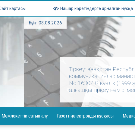
Сайт картасы
Нашар көретіндерге арналған нұсқа
Бүгін: 08.08.2026
Тіркеу: Қазақстан Респу
коммуникациялар министр
No 16307-G куәлік (1999
алғашқы тіркеу нөмірі мен
Мемлекеттік сатып алу
Газеттің электронды нұсқасы
Меди
абарландыру
Фотогал