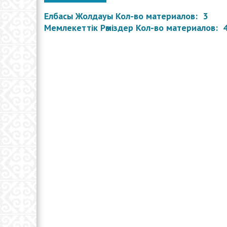
Х
Елбасы Жолдауы
Кол-во материалов: 3
Ж
Мемлекеттік Рәміздер
Кол-во материалов: 
ж