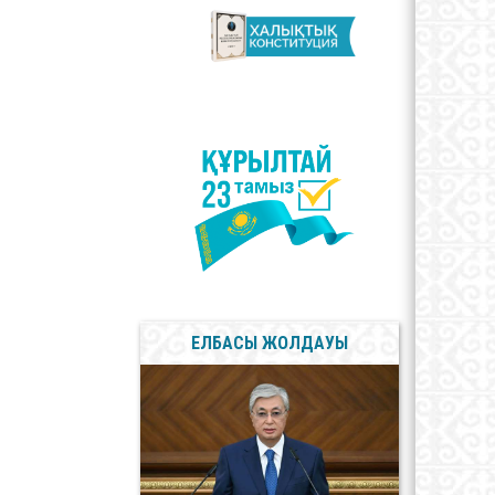
лерея
Мемлекеттік Рәміздер
Сыбайлас жемқорлыққа
қарсы мәселелер
ЕЛБАСЫ ЖОЛДАУЫ