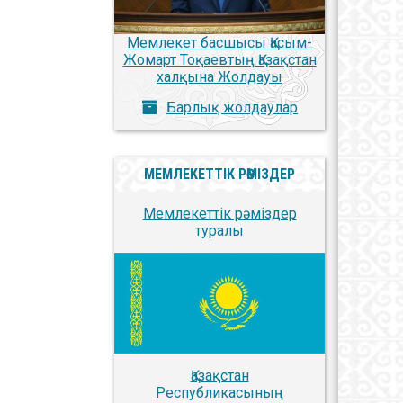
Мемлекет басшысы Қасым-
Жомарт Тоқаевтың Қазақстан
халқына Жолдауы
Барлық жолдаулар
МЕМЛЕКЕТТІК РӘМІЗДЕР
Мемлекеттік рәміздер
туралы
Қазақстан
Республикасының