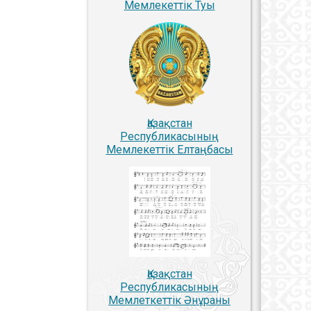
Мемлекеттiк Туы
Қазақстан
Республикасының
Мемлекеттiк Елтаңбасы
Қазақстан
Республикасының
Мемлеткеттік Әнұраны