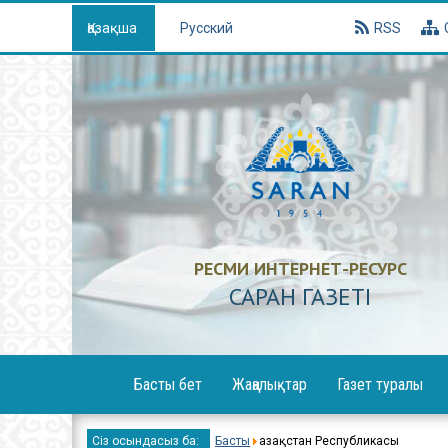
Қазақша
Русский
RSS
РЕСМИ ИНТЕРНЕТ-РЕСУРС
САРАН ГАЗЕТI
Басты бет
Жаңалықтар
Газет туралы
Х
Сіз осындасыз ба:
Басты
Қазақстан Республикасы