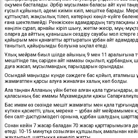
оқумен басталады. Əрбір мұсылман баласы айт күні та
ғұсыл құйынып, әдемі киімін киіп, мешітке барады. Мере
құттықтап, жақсылық тілеп, көтеріңкі көңіл-күйге бөлене
ғана шектелмейді. Ренжіскен адамдардың татуласқаны
көңілін сұрап, арнайы кіріп шығу, жетім-жесір, мұң-м
оларға да айттың қуанышын сездіру сауабы мол істерге 
қайырым мен қанағатты арттыратын Құрбан айт адамдарды
танытып, қайырымды болуына ықпал етеді.
Ұлық мейрам биыл шілде айының 9 мен 11 аралығына түс
мешітінде таң сәріден айт намазы оқылып, құрбандық 
дұға жасап, мұсылмандық парыздарын орындады.
Осындай маңызды күнде сәждеге бас қойып, аталмыш 
жамағатпен қарсы алуға жиналған халық көп болды.
Ала таңнан Алланың үйін бетке алған қала тұрғындары, 
қаласының бас имамы Мұхамедқали қажы Сапарғалиұл
Бас имам өз сөзінде мешіт жамағаты мен қала тұрғынд
күткен қасиетті, ұлық мереке – Құрбан айт мейрамымен құ
бен салт-дәстүріміздегі орнына, құрбан шалудың шартт
Сонан кейін 7 жасар баладан 70 жасар қарттарымызға д
өтеді. 10-15 минутқа созылған құлшылық амалынан кейін
жаудырып, шаттыққа кенеліп жатты.