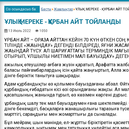
Елбасы Жолдау
Хатта
Сіз осындасыз ба:
Басты
Жаңалықтар
ҰЛЫҚ МЕРЕКЕ - ҚҰРБАН АЙТ Т
Мемлекеттік Рәм
Жылд
жосп
ҰЛЫҚ МЕРЕКЕ - ҚҰРБАН АЙТ ТОЙЛАНДЫ
Сыбайлас жемқо
қарсы мәселеле
13 Июль 2022
1050
ҚҰРБАН АЙТ – ОРАЗА АЙТТАН КЕЙІН 70 КҮН ӨТКЕН СОҢ 
ТІЛІНДЕ «ЖАҚЫНДАУ» ДЕГЕНДІ БІЛДІРЕДІ, ЯҒНИ ЖАСА
ЖАҚЫНДАЙ ТҮСУ. АЛ ШАРИҒАТТАҒЫ ТЕРМИНДІК МАҒ
ОТЫРЫП, ҚҰЛШЫЛЫҚ НИЕТІМЕН МАЛ БАУЫЗДАУ» ДЕГЕН
Қажылық өтеушілер Қағбаға жүзін қаратып, Арафатта жа
баласы пайғамбарлардың ісін қайта жаңғыртып, Алла ж
дінге беріктік танытуға шақырады.
Адам құрбандықты өз қолымен бауыздағаны абзал. Өйтк
құрбандық ғибадатын кісі өзі орындағаны жақсы. Ал ма
қасапшының жанында тұрып, өз көзімен көргені дұрыс.
Құрбандық шалу тек мал бауыздаумен ғана шектелмейді. 
дінге бекемдігі, басқаларға жанашырлығы таразыға түсе
мәрттігі, сараңдығы мен жомарттығы да сыналады.
Бұл мейрам, шын мәнінде, ел-жұртты біріктіретін қасие
қамқорлыққа, ынтымақ мен татулыққа үндейтіні аса маң