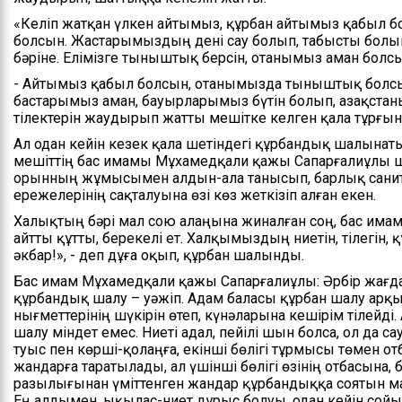
«Келіп жатқан үлкен айтымыз, құрбан айтымыз қабыл 
болсын. Жастарымыздың дені сау болып, табысты болы
бәріне. Елімізге тыныштық берсін, отанымыз аман болсы
- Айтымыз қабыл болсын, отанымызда тыныштық болсы
бастарымыз аман, бауырларымыз бүтін болып, Қазақстан
тілектерін жаудырып жатты мешітке келген қала тұрғы
Ал одан кейін кезек қала шетіндегі құрбандық шалынат
мешіттің бас имамы Мұхамедқали қажы Сапарғалиұлы
орынның жұмысымен алдын-ала танысып, барлық санит
ережелерінің сақталуына өзі көз жеткізіп алған екен.
Халықтың бәрі мал сою алаңына жиналған соң, бас имам
айтты құтты, берекелі ет. Халқымыздың ниетін, тілегін,
әкбар!», - деп дұға оқып, құрбан шалынды.
Бас имам Мұхамедқали қажы Сапарғалиұлы: Əрбір жағд
құрбандық шалу – уəжіп. Адам баласы құрбан шалу ар
нығметтерінің шүкірін өтеп, күнәларына кешірім тілейді
шалу міндет емес. Ниеті адал, пейілі шын болса, ол да сау
туыс пен көрші-қолаңға, екінші бөлігі тұрмысы төмен о
жандарға таратылады, ал үшінші бөлігі өзінің отбасына,
разылығынан үміттенген жандар құрбандыққа соятын ма
Ең алдымен, ықылас-ниет дұрыс болуы, одан кейін со