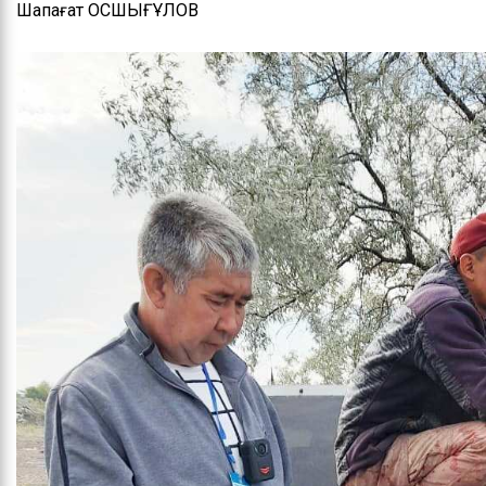
Шапағат ҚОСШЫҒҰЛОВ