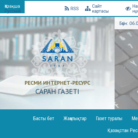
Қазақша
Сайт
На
RSS
Русский
картасы
нұ
Бүгін: 06
РЕСМИ ИНТЕРНЕТ-РЕСУРС
САРАН ГАЗЕТI
Басты бет
Жаңалықтар
Газет туралы
Ме
Хаба
Қазақстан Рес