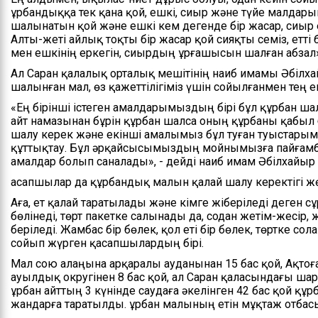
Құрбандыққа тек қана қой, ешкі, сиыр және түйе малдарын
шалынатын қой және ешкі кем дегенде бір жасар, сиыр е
Алты-жеті айлық тоқты бір жасар қой сияқты семіз, етті
мен ешкінің еркегін, сиырдың ұрғашысын шалған абзал», 
Ал Саран қалалық орталық мешітінің наиб имамы Әбілха
шалынған мал, өз қажеттілігіміз үшін сойылғанмен тең е
«Ең бірінші істеген амалдарымыздың бірі бұл құрбан ша
айт намазынан бұрін құрбан шалса оның құрбаны қабыл
шалу керек және екінші амалымыз бұл туған туыстарым
құттықтау. Бұл әрқайсысымыздың мойнымызға пайғам
амалдар болып саналады», - дейді наиб имам Әбілхайыр
Қасапшылар да құрбандық малын қалай шалу керектігі жө
Аға, ет қалай таратылады және кімге жіберіледі деген с
бөлінеді, төрт пакетке салынады да, содан жетім-жесір
беріледі. Жамбас бір бөлек, қол еті бір бөлек, төртке сол
сойып жүрген қасапшылардың бірі.
Мал сою алаңына Қарқаралы ауданынан 15 бас қой, Ақтоғ
ауылдық округінен 8 бас қой, ал Саран қаласындағы шару
Құрбан айттың 3 күнінде саудаға әкелінген 42 бас қой қ
жандарға таратылды. Құрбан малының етін мұқтаж отбасыл