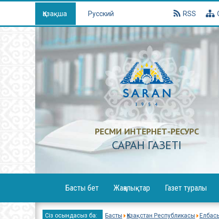
Қазақша
Русский
RSS
РЕСМИ ИНТЕРНЕТ-РЕСУРС
САРАН ГАЗЕТI
Басты бет
Жаңалықтар
Газет туралы
Х
Сіз осындасыз ба:
Басты
Қазақстан Республикасы
Елбас