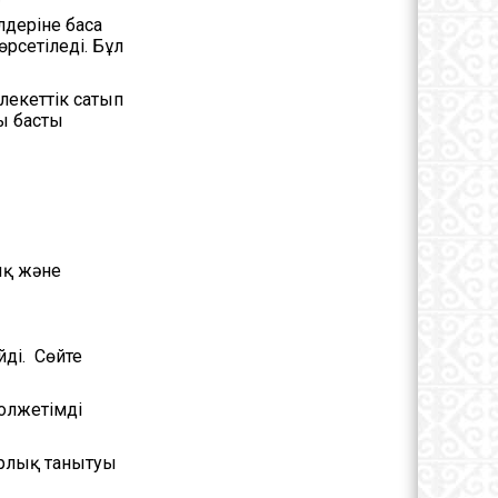
лдеріне баса
рсетіледі. Бұл
лекеттік сатып
ы басты
ық және
ді. Сөйте
қолжетімді
ырлық танытуы