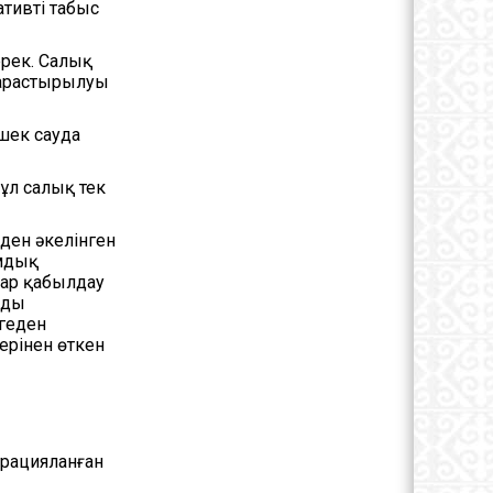
тивті табыс
ерек. Салық
қарастырылуы
шек сауда
ұл салық тек
ден әкелінген
амдық
лар қабылдау
рды
ңгеден
ерінен өткен
грацияланған