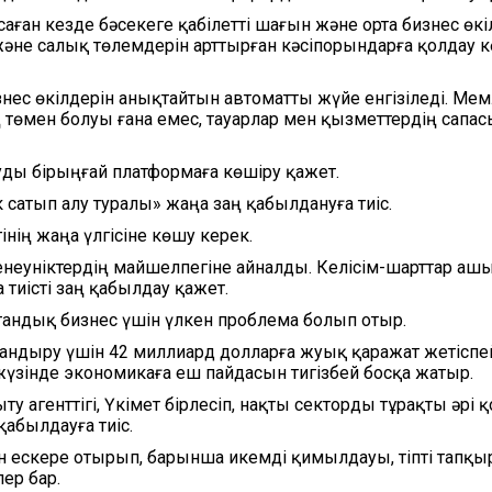
ған кезде бәсекеге қабілетті шағын және орта бизнес өкі
әне салық төлемдерін арттырған кәсіпорындарға қолдау кө
нес өкілдерін анықтайтын автоматты жүйе енгізіледі. Мем
төмен болуы ғана емес, тауарлар мен қызметтердің сапас
ды бірыңғай платформаға көшіру қажет.
сатып алу туралы» жаңа заң қабылдануға тиіс.
нің жаңа үлгісіне көшу керек.
шенеуніктердің майшелпегіне айналды. Келісім-шарттар аш
а тиісті заң қабылдау қажет.
тандық бизнес үшін үлкен проблема болып отыр.
андыру үшін 42 миллиард долларға жуық қаражат жетіспей
 жүзінде экономикаға еш пайдасын тигізбей босқа жатыр.
 агенттігі, Үкімет бірлесіп, нақты секторды тұрақты әрі 
қабылдауға тиіс.
нін ескере отырып, барынша икемді қимылдауы, тіпті тапқ
лер бар.