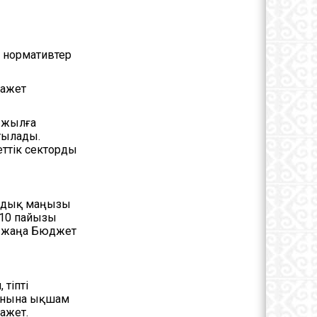
 нормативтер
қажет
і жылға
тылады.
еттік секторды
андық маңызы
 10 пайызы
н жаңа Бюджет
тіпті
орнына ықшам
қажет.