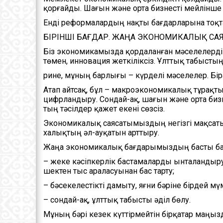
қорғайды. Шағын және орта бизнесті мейлінш
Енді реформалардың нақты бағдарларына тоқ
БІРІНШІ БАҒДАР. ЖАҢА ЭКОНОМИКАЛЫҚ САЯ
Біз экономикамызда қордаланған мәселелерді ж
төмен, инновация жеткіліксіз. Ұлттық табыстың 
Әрине, мұның барлығы – күрделі мәселелер. Бі
Атап айтсақ, бұл – макроэкономикалық тұрақ
цифрландыру. Сондай-ақ, шағын және орта бизн
тың тәсілдер қажет екені сөзсіз.
Экономикалық саясатымыздың негізгі мақсаты
халықтың әл-ауқатын арттыру.
Жаңа экономикалық бағдарымыздың басты б
– жеке кәсіпкерлік бастамаларды ынталандыру
шектен тыс араласуынан бас тарту;
– бәсекелестікті дамыту, яғни бәріне бірдей мү
– сондай-ақ, ұлттық табысты әділ бөлу.
Мұның бәрі кезек күттірмейтін бірқатар маңызд