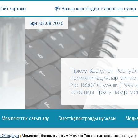
Сайт картасы
Нашар көретіндерге арналған нұсқа
Бүгін: 08.08.2026
Тіркеу: Қазақстан Респу
коммуникациялар министр
No 16307-G куәлік (1999
алғашқы тіркеу нөмірі мен
Мемлекеттік сатып алу
Газеттің электронды нұсқасы
Меди
абарландыру
Фотогал
ы Жолдауы
Мемлекет басшысы Қасым-Жомарт Тоқаевтың Қазақстан халқын