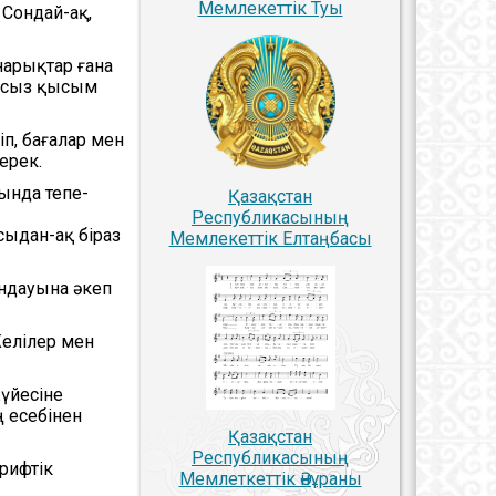
Мемлекеттiк Туы
 Сондай-ақ,
нарықтар ғана
ынсыз қысым
п, бағалар мен
ерек.
ында тепе-
Қазақстан
Республикасының
ыдан-ақ біраз
Мемлекеттiк Елтаңбасы
ындауына әкеп
Желілер мен
үйесіне
ң есебінен
Қазақстан
Республикасының
рифтік
Мемлеткеттік Әнұраны