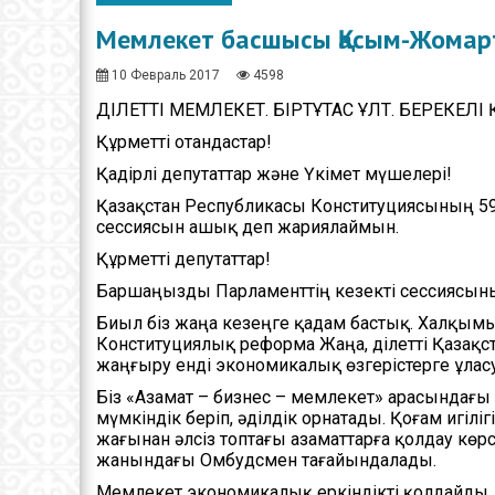
Х
Мемлекет басшысы Қасым-Жомарт
Ж
ж
10 Февраль 2017
4598
ӘДІЛЕТТІ МЕМЛЕКЕТ. БІРТҰТАС ҰЛТ. БЕРЕКЕЛІ
Құрметті отандастар!
Қадірлі депутаттар және Үкімет мүшелері!
Қазақстан Республикасы Конституциясының 5
сессиясын ашық деп жариялаймын.
Құрметті депутаттар!
Баршаңызды Парламенттің кезекті сессиясы
Биыл біз жаңа кезеңге қадам бастық. Халқы
Конституциялық реформа Жаңа, Әділетті Қазақ
жаңғыру енді экономикалық өзгерістерге ұласу
Біз «Азамат – бизнес – мемлекет» арасындағы 
мүмкіндік беріп, әділдік орнатады. Қоғам игілі
жағынан әлсіз топтағы азаматтарға қолдау көрс
жанындағы Омбудсмен тағайындалады.
Мемлекет экономикалық еркіндікті қолдайды