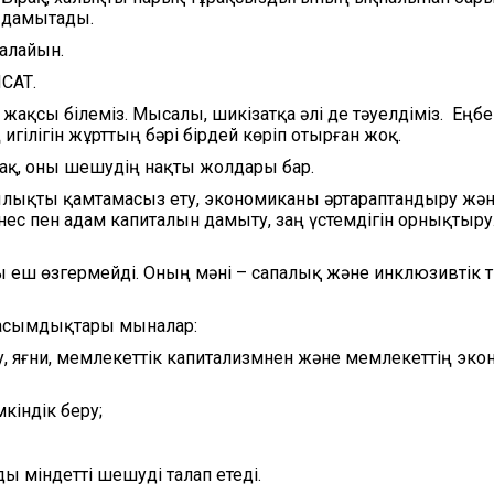
е дамытады.
талайын.
САТ.
ақсы білеміз. Мысалы, шикізатқа әлі де тәуелдіміз. Еңбек
игілігін жұрттың бәрі бірдей көріп отырған жоқ.
рақ, оны шешудің нақты жолдары бар.
тылықты қамтамасыз ету, экономиканы әртараптандыру жә
ес пен адам капиталын дамыту, заң үстемдігін орнықтыру
 еш өзгермейді. Оның мәні – сапалық және инклюзивтік 
асымдықтары мыналар:
, яғни, мемлекеттік капитализмнен және мемлекеттің эко
мкіндік беру;
ы міндетті шешуді талап етеді.