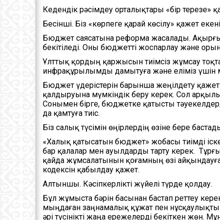
Кедендік рәсімдеу орталықтары «бір терезе» қ
Бесінші. Біз «көрпеге қарай көсілу» қажет ек
Бюджет саясатына реформа жасалады. Ақырғы 
бекітіледі. Оны бюджетті жоспарлау және орынд
Ұлттық қордың қаржысын тиімсіз жұмсау тоқта
инфрақұрылымды дамытуға және еліміз үшін
Бюджет үдерістерін барынша жеңілдету қажет
қалдыруына мүмкіндік беру керек. Сол арқылы
Сонымен бірге, бюджетке қатысты тәуекелдерд
да қамтуға тиіс.
Біз салық түсімін өңірлердің өзіне бере баст
«Халық қатысатын бюджет» жобасы тиімді іс
бар қалалар мен ауылдарды тарту керек. Тұ
қайда жұмсалатынын қоғамның өзі айқындауға 
кодексін қабылдау қажет.
Алтыншы. Кәсіпкерлікті жүйелі түрде қолдау.
Бұл жұмыста бәрін басынан бастап реттеу керек
мыңдаған заңнамалық құжат пен нұсқаулықты
әрі түсінікті жаңа ережелерді бекіткен жөн. М