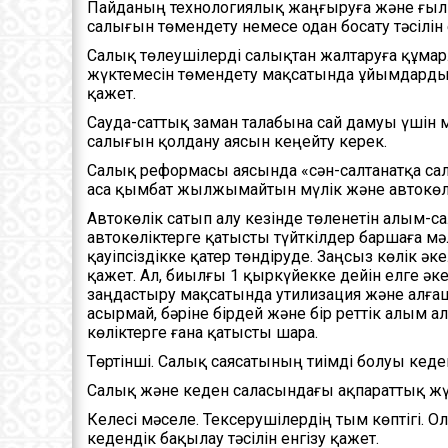
Пайданың технологиялық жаңғыруға және ғылы
салығын төмендету немесе одан босату тәсілін 
Салық төлеушілерді салықтан жалтаруға құмар
жүктемесін төмендету мақсатында ұйымдарды 
қажет.
Сауда-саттық заман талабына сай дамуы үшін
салығын қолдану аясын кеңейту керек.
Салық реформасы аясында «сән-салтанатқа сал
аса қымбат жылжымайтын мүлік және автокөлі
Автокөлік сатып алу кезінде төленетін алым-
автокөліктерге қатысты түйткілдер баршаға мә
қауіпсіздікке қатер төндіруде. Заңсыз көлік ә
қажет. Ал, биылғы 1 қыркүйекке дейін елге әк
заңдастыру мақсатында утилизация және алғаш
асырмай, бәріне бірдей және бір реттік алым 
көліктерге ғана қатысты шара.
Төртінші. Салық саясатының тиімді болуы к
Салық және кеден саласындағы ақпараттық жүйе
Келесі мәселе. Тексерушілердің тым көптігі. О
кедендік бақылау тәсілін енгізу қажет.