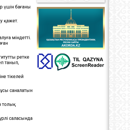
р үшін бағаны
у қажет.
уға міндетті.
лған
титутты ретке
еп танып,
іне тікелей
тұсы саналатын
н толық
үрлі саласында