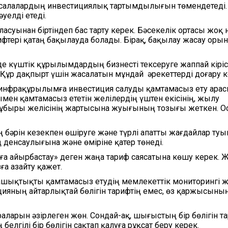
ас салалардың инвестициялық тартымдылығын төмендетеді.
әуелді етеді.
аласуынан біртіндеп бас тарту керек. Бәсекелік ортасы жоқ 
ифтері қатаң бақылауда болады. Бірақ, бақылау жасау ор
е күштік құрылымдардың бизнесті тексеруге жаппай кірісі
і. Құр дақпырт үшін жасалатын мұндай әрекеттерді доғару к
инфрақұрылымға инвестиция салуды қамтамасыз ету арас
ымен қамтамасыз ететін желілердің үштен екісінің, жылу
быры желісінің жартысына жуығының тозығы жеткен. Ос
 бәрін кезекпен өшіруге және түрлі апатты жағдайлар ту
 денсаулығына және өміріне қатер төнеді.
а айырбастау» деген жаңа тариф саясатына көшу керек. 
ға азайту қажет.
шықтықты қамтамасыз етудің мемлекеттік мониторингі ж
цияның айтарлықтай бөлігін тарифтің емес, өз қаржысыны
аларын әзірлеген жөн. Сондай-ақ, шығыстың бір бөлігін та
лгілі бір бөлігін сақтап қалуға рұқсат беру керек.