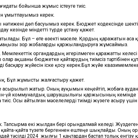
ағидаты бойынша жұмыс істеуге тиіс.
енін ұмытпауымыз керек.
нәтижені дөп басуымыз керек. Бюджет кодексінде шекті
ау кезінде міндетті түрде ұстану қажет.
тылады. Бұл – өте өзекті мәселе. Қордың қаражатын аса 
 маңызы зор жобаларды қаржыландыруға жұмсаймыз.
. Мемлекеттік органдардың игерілмеген қаражатты келес
 олар ақшаны бюджетке қайтарудың тиімсіз тәртібінен құ
і басқару жүйесін іске қосу керек.Бұл жүйе квазимемлек
адық. Бұл жұмысты жалғастыру қажет.
ке асырылып жатыр. Оның ауқымын кеңейтіп, жобаға ауд
рғын-үй коммуналдық шаруашылығы қаржысының кемінде
тиіс. Осы айтылған мәселелерді тиімді жүзеге асыру үші
. Тапсырма екі жылдан бері орындалмай келеді. Жүздеген, 
 қайта-қайта түзете бергеннен ештеңе шықпайды. Оның 
ұндай тәсілді 2024 жылғы 1 қаңтардан бастап толық енгізу 