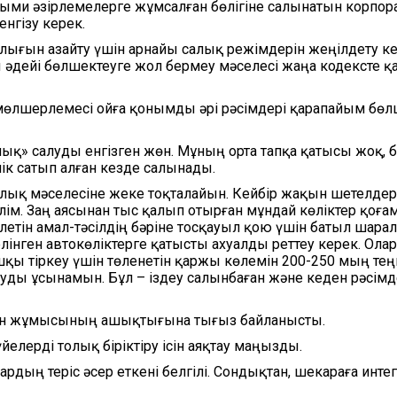
ми әзірлемелерге жұмсалған бөлігіне салынатын корпора
енгізу керек.
лығын азайту үшін арнайы салық режімдерін жеңілдету к
әдейі бөлшектеуге жол бермеу мәселесі жаңа кодексте 
 мөлшерлемесі ойға қонымды әрі рәсімдері қарапайым бөл
ық» салуды енгізген жөн. Мұның орта тапқа қатысы жоқ, б
к сатып алған кезде салынады.
салық мәселесіне жеке тоқталайын. Кейбір жақын шетелдер
лім. Заң аясынан тыс қалып отырған мұндай көліктер қоғ
келетін амал-тәсілдің бәріне тосқауыл қою үшін батыл шара
елінген автокөліктерге қатысты ахуалды реттеу керек. Ола
қы тіркеу үшін төленетін қаржы көлемін 200-250 мың те
алуды ұсынамын. Бұл – іздеу салынбаған және кеден рәсімд
еден жұмысының ашықтығына тығыз байланысты.
лерді толық біріктіру ісін аяқтау маңызды.
лардың теріс әсер еткені белгілі. Сондықтан, шекараға инте