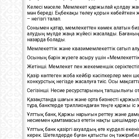
Келесі мәселе. Мемлекет қаржылай қолдау жаса
мән береді. Еңбекақы төлеу қорын көбейткен ж
– негізгі талап.
Сонымен қатар, мемлекеттен көмек алатын биз
алудың мүлде жаңа жүйесі жасалады. Бағаның 
назарда болады.
Мемлекеттік және квазимемлекеттік сатып алу
Осының бәрін жүзеге асыру үшін «Мемлекеттік 
Жетінші. Мемлекет пен жекеменшік серіктестігі
Қазір көптеген жоба кейбір кәсіпкерлер мен 
конкурстық негізде жасалуға тиіс. Осы мақсатт
Сегізінші. Несие ресурстарының тапшылығы о
Қазақстанда шағын және орта бизнесті қаржыл
тұра, банктерде триллиондаған теңге қаржы іс
Ұлттық банк, Қаржы нарығын реттеу және дамыту
несиемен қамтамасыз ететін нақты шешімдер 
Ұлттық банк қазіргі ахуалдың өте күрделі еке
керек. Шетелдерде бұған қатысты оң тәжірибе