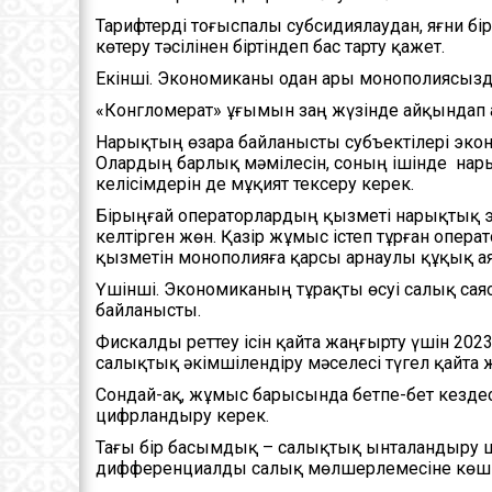
Тарифтерді тоғыспалы субсидиялаудан, яғни бі
көтеру тәсілінен біртіндеп бас тарту қажет.
Екінші. Экономиканы одан ары монополиясыз
«Конгломерат» ұғымын заң жүзінде айқындап 
Нарықтың өзара байланысты субъектілері экон
Олардың барлық мәмілесін, соның ішінде нары
келісімдерін де мұқият тексеру керек.
Бірыңғай операторлардың қызметі нарықтық эк
келтірген жөн. Қазір жұмыс істеп тұрған опера
қызметін монополияға қарсы арнаулы құқық ая
Үшінші. Экономиканың тұрақты өсуі салық саяса
байланысты.
Фискалды реттеу ісін қайта жаңғырту үшін 202
салықтық әкімшілендіру мәселесі түгел қайта ж
Сондай-ақ, жұмыс барысында бетпе-бет кезде
цифрландыру керек.
Тағы бір басымдық – салықтық ынталандыру ша
дифференциалды салық мөлшерлемесіне көш