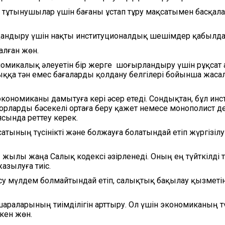
р тұтынушылар үшін бағаны ұстап тұру мақсатымен басқала
дандыру үшін нақты институционалдық шешімдер қабылда
алған жөн.
омикалық әлеуетін бір жерге шоғырландыру үшін рұқсат ал
ққа тән емес бағаларды қолдану белгілері бойынша жаса
ономиканы дамытуға кері әсер етеді. Сондықтан, бұл инс
торларды бәсекелі ортаға беру қажет немесе монополист д
сында реттеу керек.
тының түсінікті және болжауға болатындай етіп жүргізілу
3 жылы жаңа Салық кодексі әзірленеді. Оның ең түйткілді 
азылуға тиіс.
су мүлдем болмайтындай етіп, салықтық бақылау қызметі
раларының тиімділігін арттыру. Ол үшін экономиканың т
кен жөн.