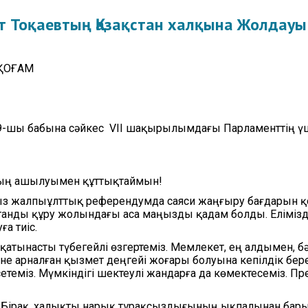
аттаманың нәтижесі
Видеога
 Тоқаевтың Қазақстан халқына Жолдауы
ылдық сатып алу
оспарлары
 ҚОҒАМ
9-шы бабына сәйкес VII шақырылымдағы Парламенттің ү
ның ашылуымен құттықтаймын!
мыз жалпыұлттық референдумда саяси жаңғыру бағдарын қ
станды құру жолындағы аса маңызды қадам болды. Елімізде
ға тиіс.
қатынасты түбегейлі өзгертеміз. Мемлекет, ең алдымен, бә
гіне арналған қызмет деңгейі жоғары болуына кепілдік беред
етеміз. Мүмкіндігі шектеулі жандарға да көмектесеміз. Пр
. Бірақ, халықты нарық тұрақсыздығының ықпалынан бар