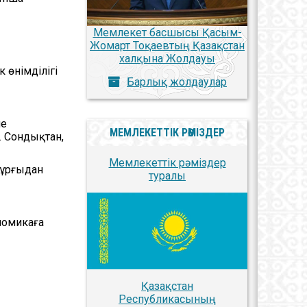
Мемлекет басшысы Қасым-
Жомарт Тоқаевтың Қазақстан
халқына Жолдауы
 өнімділігі
Барлық жолдаулар
не
МЕМЛЕКЕТТІК РӘМІЗДЕР
. Сондықтан,
Мемлекеттік рәміздер
тұрғыдан
туралы
номикаға
Қазақстан
Республикасының