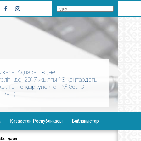
бликасы Ақпарат және
лігінде. 2017 жылғы 18 қаңтардағы
 жылғы 16 қыркүйектегі № 869-G
 күні)
а
Қазақстан Республикасы
Байланыстар
ерея
Елбасы Жолдауы
а Жолдауы