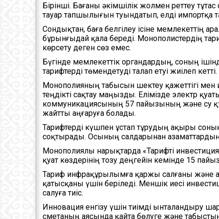
Бірінші. Бағаны әкімшілік жолмен реттеу тұт
тауар тапшылығын туындатып, елді импортқа т
Сондықтан, баға белгілеу ісіне мемлекеттің ар
бұрынғыдай қала береді. Монополистердің тар
көрсету деген сөз емес.
Бүгінде мемлекеттік органдардың, соның ішінд
тарифтерді төмендетуді талап етуі жиілеп кетт
Монополияның табысын шектеу қажеттігі мен 
теңдікті сақтау маңызды. Елімізде электр қуат
коммуникациясының 57 пайызының және су құ
жайтты аңғаруға болады.
Тарифтерді күшпен ұстап тұрудың ақыры соның
соқтырады. Осының салдарынан азаматтардың
Монополиялы нарықтарда «Тарифті инвестицияғ
қуат көздерінің тозу деңгейін кемінде 15 пайыз
Тариф инфрақұрылымға қаржы салғаны және а
қатысқаны үшін беріледі. Меншік иесі инвести
салуға тиіс.
Инновация енгізу үшін тиімді ынталандыру шар
сметаның аясында қайта бөлуге және табыстың бе