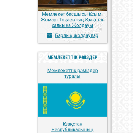
Мемлекет басшысы Қасым-
Жомарт Тоқаевтың Қазақстан
халқына Жолдауы
Барлық жолдаулар
МЕМЛЕКЕТТІК РӘМІЗДЕР
Мемлекеттік рәміздер
туралы
Қазақстан
Республикасының