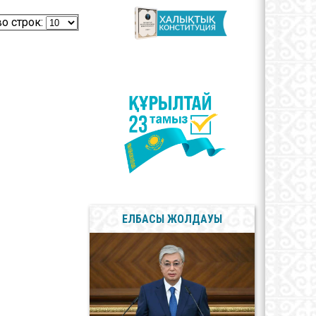
лерея
Мемлекеттік Рәміздер
о строк:
Сыбайлас жемқорлыққа
қарсы мәселелер
ЕЛБАСЫ ЖОЛДАУЫ