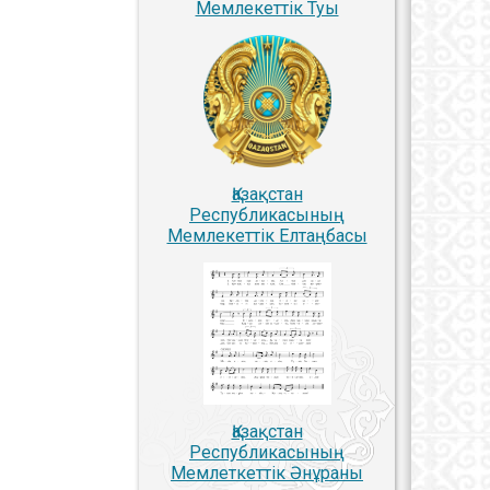
Мемлекеттiк Туы
Қазақстан
Республикасының
Мемлекеттiк Елтаңбасы
Қазақстан
Республикасының
Мемлеткеттік Әнұраны