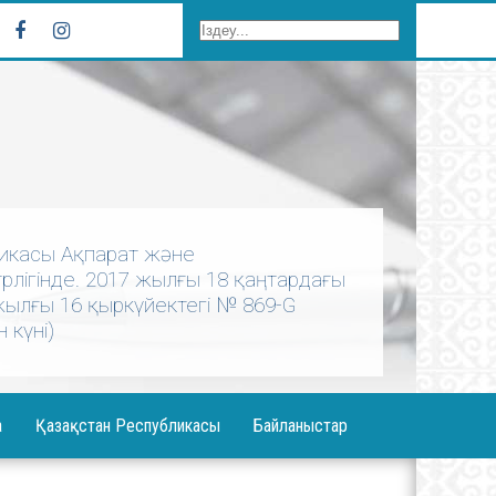
бликасы Ақпарат және
лігінде. 2017 жылғы 18 қаңтардағы
 жылғы 16 қыркүйектегі № 869-G
 күні)
а
Қазақстан Республикасы
Байланыстар
ерея
Елбасы Жолдауы