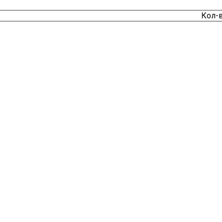
аттаманың нәтижесі
Видеога
Кол-в
ылдық сатып алу
оспарлары