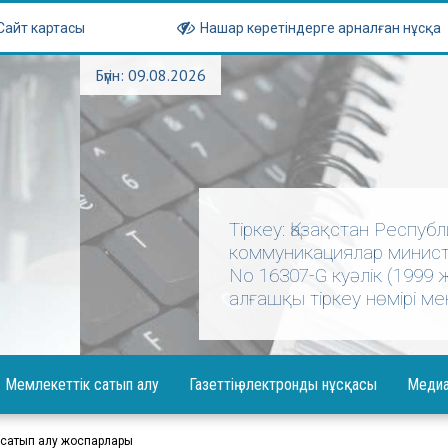
Сайт картасы
Нашар көретіндерге арналған нұсқа
Бүгін: 09.08.2026
Тіркеу: Қазақстан Респу
коммуникациялар министр
No 16307-G куәлік (1999
алғашқы тіркеу нөмірі мен
Мемлекеттік сатып алу
Газеттің электронды нұсқасы
Меди
абарландыру
Фотогал
сатып алу жоспарлары