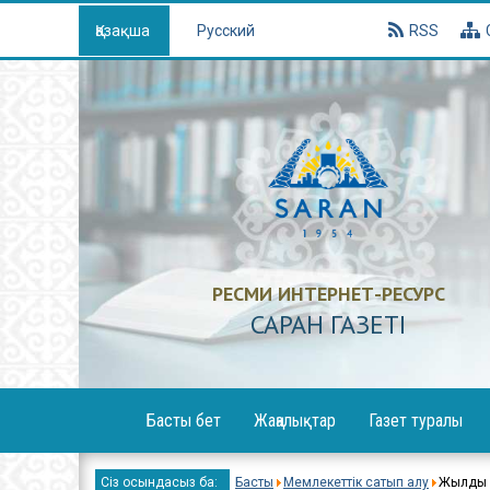
Қазақша
Русский
RSS
РЕСМИ ИНТЕРНЕТ-РЕСУРС
САРАН ГАЗЕТI
Басты бет
Жаңалықтар
Газет туралы
Х
Сіз осындасыз ба:
Басты
Мемлекеттік сатып алу
Жылдық 