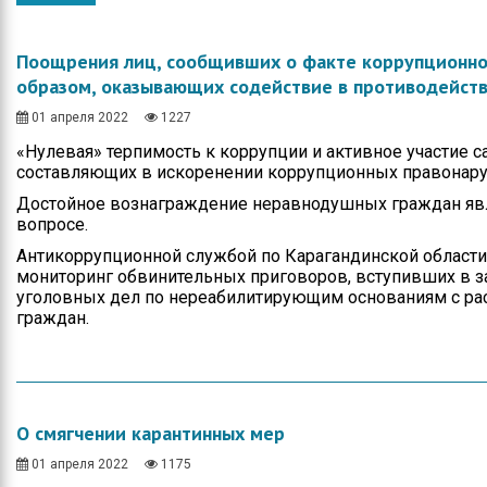
Общество
Протокола итогов
Спорт
Годовые планы
Поощрения лиц, сообщивших о факте коррупционно
закупок
образом, оказывающих содействие в противодейст
Экономика
01 апреля 2022
1227
Здравоохранение
«Нулевая» терпимость к коррупции и активное участие 
составляющих в искоренении коррупционных правонар
Неотложка
Достойное вознаграждение неравнодушных граждан яв
В городском акимате
вопросе.
Антикоррупционной службой по Карагандинской области
В городском
мониторинг обвинительных приговоров, вступивших в з
маслихате
уголовных дел по нереабилитирующим основаниям с ра
граждан.
Культура
Ими гордится город
Школьные будни
О смягчении карантинных мер
Коммунальная сфера
01 апреля 2022
1175