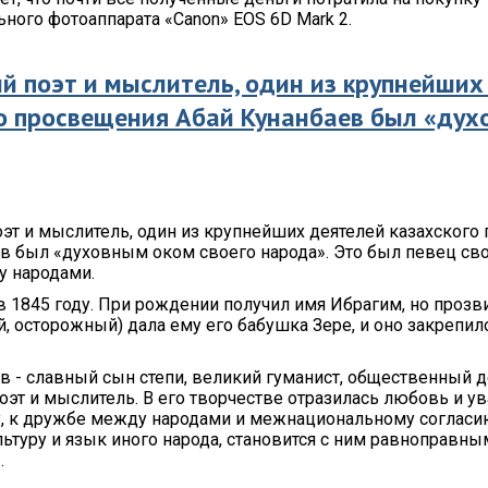
ного фотоаппарата «Canon» EOS 6D Mark 2.
й поэт и мыслитель, один из крупнейших
о просвещения Абай Кунанбаев был «ду
эт и мыслитель, один из крупнейших деятелей казахского
в был «духовным оком своего народа». Это был певец св
 народами.
в 1845 году. При рождении получил имя Ибрагим, но проз
, осторожный) дала ему его бабушка Зере, и оно закрепил
в - славный сын степи, великий гуманист, общественный д
оэт и мыслитель. В его творчестве отразилась любовь и у
, к дружбе между народами и межнациональному согласию
ьтуру и язык иного народа, становится с ним равноправным
.