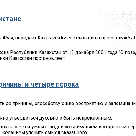
Протокола итогов
Видеогалерея
Госуд
симв
Годовые планы
хстане
закупок
Вопро
корру
 Абая, передает Kazpravda.kz со ссылкой на пресс-службу
акона Республики Казахстан от 13 декабря 2001 года "О пра
ики Казахстан постановляет:
ричины и четыре порока
етыре причины, способствующие восприятию и запоминан
жно утвердиться духовно и быть непреклонным;
ушать советы умных людей со вниманием и открытым сер
 желанием уяснить смысл сказанного;