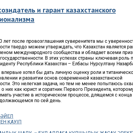
созидатель и гарант казахстанского
ционализма
30 лет после провозглашения суверенитета мы с увереннос
ости твердо можем утверждать, что Казахстан является р
еном международного сообщества и обладает всеми при
государственности. В этих успехах страны ключевая роль
денту Республики Казахстан – Елбасы Нурсултану Назарб
 я впервые хотел бы дать личную оценку роли и титаническ
овлении и развитии основ современной казахстанской
ости. Это нелегкая задача, но тем не менее попытаюсь охв
 о них как юрист и соратник Первого Президента, котором
мать участие в историческом процессе, длящемся с конца
одолжающемся по сей день.
 ӘЙЕЛ
ЕН ҚАУІП