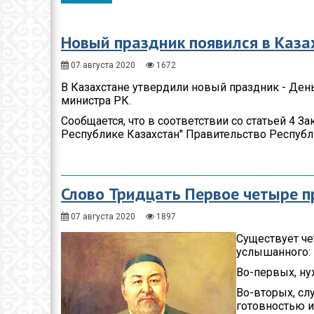
Общество
Спорт
Новый праздник появился в Каза
Экономика
07 августа 2020
1672
В Казахстане утвердили новый праздник - День
Здравоохранение
министра РК.
Неотложка
Сообщается, что в соответствии со статьей 4 З
Республике Казахстан" Правительство Республ
В городском акимате
В городском
маслихате
Слово Тридцать Первое четыре п
Культура
07 августа 2020
1897
Ими гордится город
Существует ч
услышанного:
Школьные будни
Во-первых, ну
Коммунальная сфера
Во-вторых, сл
готовностью и