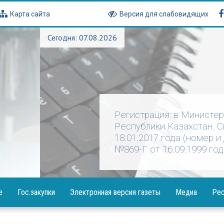
Карта сайта
Версия для слабовидящих
Сегодня: 07.08.2026
Регистрация: в Министе
Республики Казахстан. 
18.01.2017 года (номер и
№869-Г от 16.09.1999 год
е
Гос.закупки
Электронная версия газеты
Медиа
Рес
Объявления
Фотогалерея
Посла