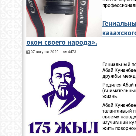
профессиональ
Гениальны
казахског
оком своего народа».
07 августа 2020
4473
Гениальный по
Абай Кунанбае
дружбы между
Родился Абай 
(внимательный
жизнь.
Абай Кунанбае
талантливый п
своему народу
изучивший кул
жить позорно»