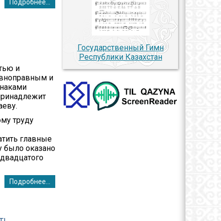
Подробнее...
Государственный Гимн
Республики Казахстан
тью и
авноправным и
знаками
 принадлежит
аеву.
ому труду
атить главные
у было оказано
 двадцатого
Подробнее...