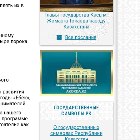
плять их в
Главы государства Касым-
Жомарта Токаева народу
Казахстана
инному
Все послания
тыре порока
вого
 развития
оды «Еңбек»,
инимателей.
ГОСУДАРСТВЕННЫЕ
из нашего
СИМВОЛЫ РК
по программе
тоателье как
О государственных
символах Республики
Казахстан