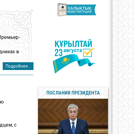
арственные
олы
сы противодействия
пции
 Премьер-
здниках в
Подробнее...
ПОСЛАНИЯ ПРЕЗИДЕНТА
ию
дцем, с