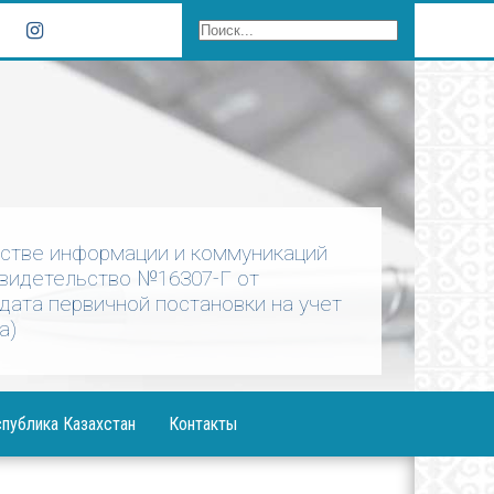
рстве информации и коммуникаций
Свидетельство №16307-Г от
 дата первичной постановки на учет
а)
публика Казахстан
Контакты
ния Президента