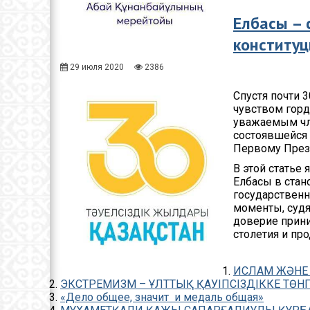
Елбасы – 
конститу
29 июля 2020
2386
Спустя почти 
чувством горд
уважаемым чл
состоявшейся 
Первому Прези
В этой статье
Елбасы в стан
государственн
моменты, судя
доверие прини
столетия и пр
ИСЛАМ ЖӘНЕ
ЭКСТРЕМИЗМ – ҰЛТТЫҚ ҚАУІПСІЗДІККЕ ТӨНГ
«Дело общее, значит и медаль общая»