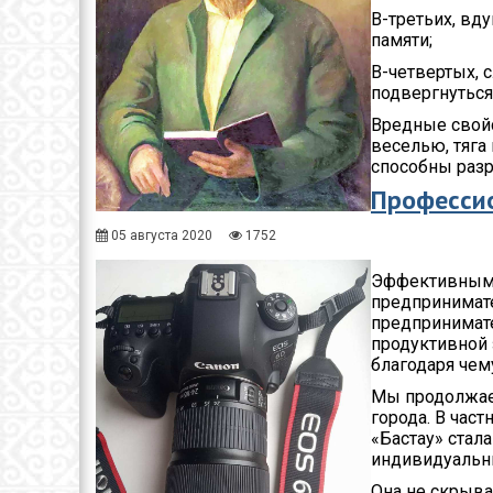
В-третьих, вду
памяти;
В-четвертых, 
подвергнуться
Вредные свойс
веселью, тяга
способны разру
Професси
05 августа 2020
1752
Эффективным и
предпринимате
предпринимат
продуктивной 
благодаря чем
Мы продолжаем
города. В част
«Бастау» стал
индивидуальн
Она не скрыва