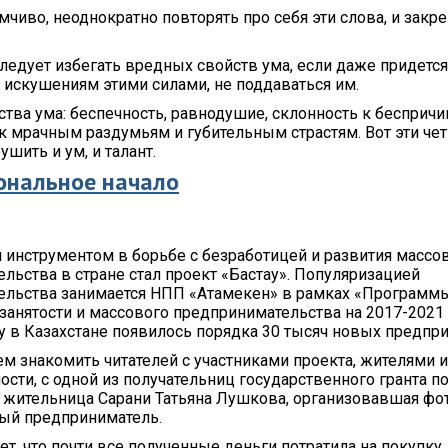
мчиво, неоднократно повторять про себя эти слова, и закре
следует избегать вредных свойств ума, если даже придется
 искушениям этими силами, не поддаваться им.
тва ума: беспечность, равнодушие, склонность к бесприч
 к мрачным раздумьям и губительным страстям. Вот эти че
шить и ум, и талант.
ональное начало
нструментом в борьбе с безработицей и развития массо
льства в стране стал проект «Бастау». Популяризацией
ельства занимается НПП «Атамекен» в рамках «Программы
занятости и массового предпринимательства на 2017-2021 г
у в Казахстане появилось порядка 30 тысяч новых предпр
 знакомить читателей с участниками проекта, жителями 
ности, с одной из получательниц государственного гранта 
а жительница Сарани Татьяна Лушкова, организовавшая фо
ый предприниматель.
ет, что почти все полученные деньги потратила на покупку