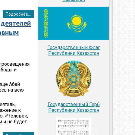
Подробнее...
 деятелей
ховным
Государственный Флаг
Республики Казахстан
 просвещения
ободы и
вище Абай
ось на всю
Государственный Герб
еятель,
Республики Казахстан
важение к
. «Человек,
 и не будет