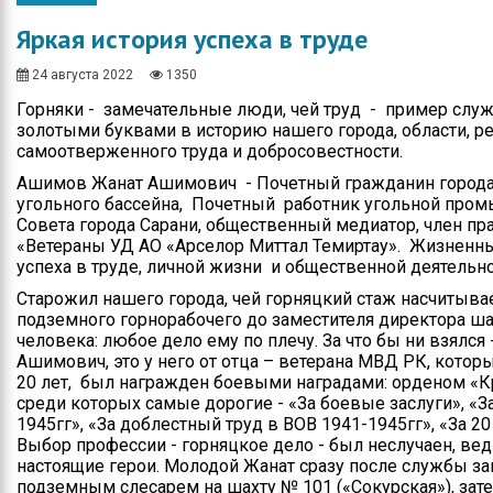
Общество
Протокола итогов
Яркая история успеха в труде
Спорт
Годовые планы
закупок
24 августа 2022
1350
Экономика
Горняки - замечательные люди, чей труд - пример слу
золотыми буквами в историю нашего города, области, р
Здравоохранение
самоотверженного труда и добросовестности.
Неотложка
Ашимов Жанат Ашимович - Почетный гражданин города 
угольного бассейна, Почетный работник угольной про
В городском акимате
Совета города Сарани, общественный медиатор, член п
«Ветераны УД АО «Арселор Миттал Темиртау». Жизненный
успеха в труде, личной жизни и общественной деятельно
В городском
маслихате
Старожил нашего города, чей горняцкий стаж насчитывае
подземного горнорабочего до заместителя директора ша
Культура
человека: любое дело ему по плечу. За что бы ни взялся
Ашимович, это у него от отца – ветерана МВД РК, котор
Ими гордится город
20 лет, был награжден боевыми наградами: орденом «К
среди которых самые дорогие - «За боевые заслуги», «З
Школьные будни
1945гг», «За доблестный труд в ВОВ 1941-1945гг», «За 
Выбор профессии - горняцкое дело - был неслучаен, вед
Коммунальная сфера
настоящие герои. Молодой Жанат сразу после службы за
подземным слесарем на шахту № 101 («Сокурская»), за