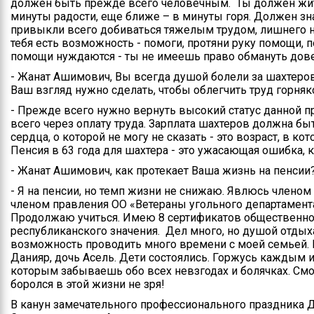
должен быть прежде всего человечным. Ты должен жит
минуты радости, еще ближе – в минуты горя. Должен зн
привыкли всего добиваться тяжелым трудом, лишнего не 
тебя есть возможность - помоги, протяни руку помощи, 
помощи нуждаются - ты не имеешь право обмануть довер
- Жанат Ашимович, Вы всегда душой болели за шахтеров,
Ваш взгляд нужно сделать, чтобы облегчить труд горняк
- Прежде всего нужно вернуть высокий статус данной 
всего через оплату труда. Зарплата шахтеров должна бы
сердца, о которой не могу не сказать - это возраст, в 
Пенсия в 63 года для шахтера - это ужасающая ошибка,
- Жанат Ашимович, как протекает Ваша жизнь на пенсии
- Я на пенсии, но темп жизни не снижаю. Явлюсь членом
членом правления ОО «Ветераны угольного департамент
Продолжаю учиться. Имею 8 сертификатов общественног
республиканского значения. Дел много, но душой отдых
возможность проводить много времени с моей семьей. 
Данияр, дочь Асель. Дети состоялись. Горжусь каждым из
которым забываешь обо всех невзгодах и болячках. Смо
боролся в этой жизни не зря!
В канун замечательного профессионального праздника Д