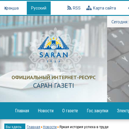
Қазақша
Русский
RSS
Карта сайта
Сегодня:
ОФИЦИАЛЬНЫЙ ИНТЕРНЕТ-РЕСУРС
САРАН ГАЗЕТI
Главная
Новости
О газете
Гос.закупки
Элект
Образование
Объявления
Вы здесь:
Главная
Новости
Яркая история успеха в труде