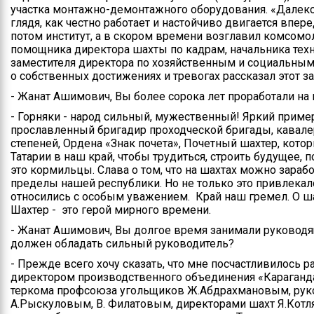
участка монтажно-демонтажного оборудования. «Далеко 
глядя, как честно работает и настойчиво двигается впер
потом институт, а в скором времени возглавил комсом
помощника директора шахты по кадрам, начальника тех
заместителя директора по хозяйственным и социальным 
о собственных достижениях и тревогах рассказал этот 
- Жанат Ашимович, Вы более сорока лет проработали на
- Горняки - народ сильный, мужественный! Яркий пример
прославленный бригадир проходческой бригады, кавалер
степеней, Ордена «Знак почета», Почетный шахтер, кот
Татарии в наш край, чтобы трудиться, строить будущее
это кормильцы. Слава о том, что на шахтах можно зарабо
пределы нашей республики. Но не только это привлекал
относились с особым уважением. Край наш гремел. О ша
Шахтер - это герой мирного времени.
- Жанат Ашимович, Вы долгое время занимали руковод
должен обладать сильный руководитель?
- Прежде всего хочу сказать, что мне посчастливилось р
директором производственного объединения «Караганд
теркома профсоюза угольщиков Ж.Абдрахмановым, рук
А.Рыскуловым, В. Филатовым, директорами шахт Я.Кот