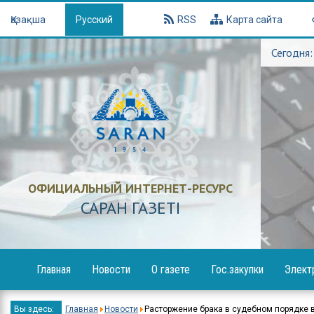
Қазақша
Русский
RSS
Карта сайта
Сегодня:
ОФИЦИАЛЬНЫЙ ИНТЕРНЕТ-РЕСУРС
САРАН ГАЗЕТI
Главная
Новости
О газете
Гос.закупки
Элект
Образование
Объявления
Вы здесь:
Главная
Новости
Расторжение брака в судебном порядке 