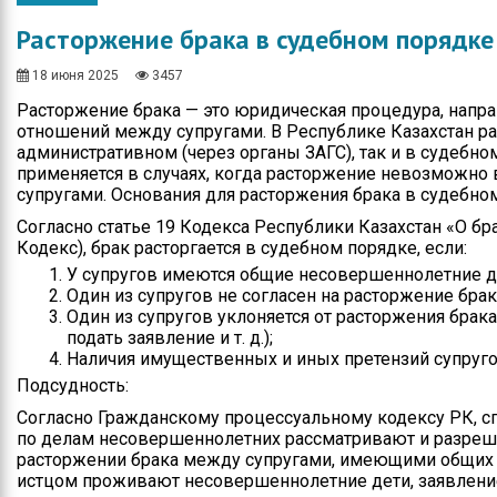
Общество
Протокола итогов
Расторжение брака в судебном порядке
Спорт
Годовые планы
закупок
18 июня 2025
3457
Экономика
Расторжение брака — это юридическая процедура, напр
отношений между супругами. В Республике Казахстан р
Здравоохранение
административном (через органы ЗАГС), так и в судебн
применяется в случаях, когда расторжение невозможно
Неотложка
супругами. Основания для расторжения брака в судебно
В городском акимате
Согласно статье 19 Кодекса Республики Казахстан «О бр
Кодекс), брак расторгается в судебном порядке, если:
В городском
У супругов имеются общие несовершеннолетние д
маслихате
Один из супругов не согласен на расторжение брак
Один из супругов уклоняется от расторжения брака
Культура
подать заявление и т. д.);
Наличия имущественных и иных претензий супругов
Ими гордится город
Подсудность:
Согласно Гражданскому процессуальному кодексу РК,
Школьные будни
по делам несовершеннолетних рассматривают и разреш
расторжении брака между супругами, имеющими общих 
Коммунальная сфера
истцом проживают несовершеннолетние дети, заявлени