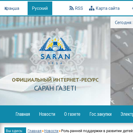
Қазақша
Русский
RSS
Карта сайта
Сегодня:
ОФИЦИАЛЬНЫЙ ИНТЕРНЕТ-РЕСУРС
САРАН ГАЗЕТI
Главная
Новости
О газете
Гос.закупки
Элект
Образование
Объявления
Вы здесь:
Главная
Новости
Роль ранней поддержки в развитии детей