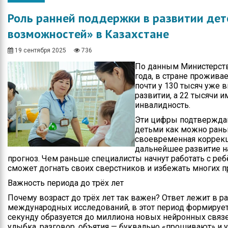
Общество
Протокола итогов
Роль ранней поддержки в развитии дет
Спорт
Годовые планы
возможностей» в Казахстане
закупок
Экономика
19 сентября 2025
736
Здравоохранение
По данным Министерств
года, в стране проживае
Неотложка
почти у 130 тысяч уже
развитии, а 22 тысячи
В городском акимате
инвалидность.
Эти цифры подтверждаю
В городском
детьми как можно раньш
маслихате
своевременная коррекц
дальнейшее развитие н
Культура
прогноз. Чем раньше специалисты начнут работать с реб
сможет догнать своих сверстников и избежать многих 
Ими гордится город
Важность периода до трёх лет
Школьные будни
Почему возраст до трёх лет так важен? Ответ лежит в р
международных исследований, в этот период формирует
Коммунальная сфера
секунду образуется до миллиона новых нейронных связе
улыбка, разговор, объятия — буквально «прошивают» и у