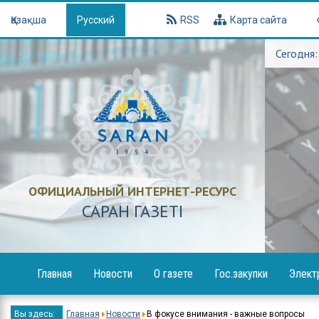
Қазақша
Русский
RSS
Карта сайта
Сегодня:
ОФИЦИАЛЬНЫЙ ИНТЕРНЕТ-РЕСУРС
САРАН ГАЗЕТI
Главная
Новости
О газете
Гос.закупки
Элект
Образование
Объявления
Вы здесь:
Главная
Новости
В фокусе внимания - важные вопросы