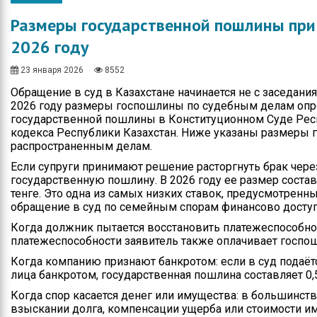
Общество
Протокола итогов
Размеры государственной пошлины при 
Спорт
Годовые планы
2026 году
закупок
Экономика
23 января 2026
8552
Здравоохранение
Обращение в суд в Казахстане начинается не с заседания
2026 году размеры госпошлины по судебным делам опре
Неотложка
государственной пошлины в Конституционном Суде Респ
кодекса Республики Казахстан. Ниже указаны размеры 
В городском акимате
распространенным делам.
Если супруги принимают решение расторгнуть брак чере
В городском
государственную пошлину. В 2026 году ее размер состав
маслихате
тенге. Это одна из самых низких ставок, предусмотренн
обращение в суд по семейным спорам финансово досту
Культура
Когда должник пытается восстановить платежеспособнос
Ими гордится город
платежеспособности заявитель также оплачивает госпош
Когда компанию признают банкротом: если в суд подаёт
Школьные будни
лица банкротом, государственная пошлина составляет 0,
Когда спор касается денег или имущества: в большинств
Коммунальная сфера
взыскании долга, компенсации ущерба или стоимости им