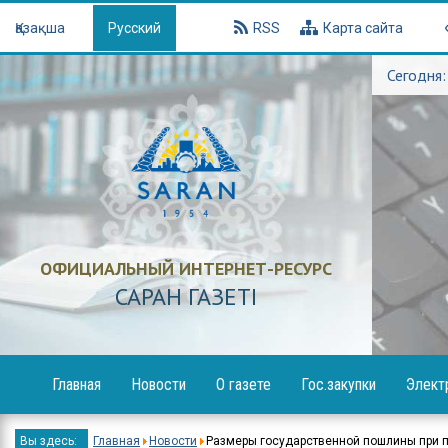
Қазақша
Русский
RSS
Карта сайта
Сегодня:
ОФИЦИАЛЬНЫЙ ИНТЕРНЕТ-РЕСУРС
САРАН ГАЗЕТI
Главная
Новости
О газете
Гос.закупки
Элект
Образование
Объявления
Вы здесь:
Главная
Новости
Размеры государственной пошлины при по