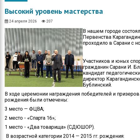
Общество
Протокола итогов
Высокий уровень мастерства
Спорт
Годовые планы
закупок
24 апреля 2026
207
Экономика
В нашем городе состоя
Первенства Карагандинс
Здравоохранение
проходило в Сарани с но
Неотложка
Участников и юных спо
В городском акимате
гражданин Сарани И. Бл
кандидат педагогически
В городском
директор Карагандинско
маслихате
Бублинский.
В ходе церемонии награждения победителей и призеров в
Культура
рождения были отмечены:
Ими гордится город
3 место — ФЦВА;
2 место - «Спарта 16»;
Школьные будни
1 место - «Два товарища» (СДЮШОР).
Коммунальная сфера
В возрастной категории 2014 — 2015 гг. рождения: