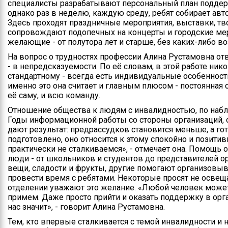
специалисты разрабатывают персональный план поддерж
однако раз в неделю, каждую среду, ребят собирает авто
Здесь проходят праздничные мероприятия, выставки, тв
сопровождают подопечных на концерты и городские мер
желающие - от полутора лет и старше, без каких-либо в
На вопрос о трудностях профессии Алина Рустамовна отв
- в непредсказуемости. По её словам, в этой работе ник
стандартному - всегда есть индивидуальные особенност
именно это она считает и главным плюсом - постоянная 
её саму, и всю команду.
Отношение общества к людям с инвалидностью, по наб
Годы информационной работы со стороны организаций,
дают результат: предрассудков становится меньше, а го
подготовлено, оно относится к этому спокойно и позитив
практически не сталкиваемся», - отмечает она. Помощь
люди - от школьников и студентов до представителей о
вещи, сладости и фрукты, другие помогают организовыв
провести время с ребятами. Некоторые просят не освещ
отделении уважают это желание. «Любой человек може
примем. Даже просто прийти и оказать поддержку в орг
нас значит», - говорит Алина Рустамовна.
Тем, кто впервые сталкивается с темой инвалидности и не