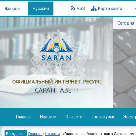
Қазақша
Русский
RSS
Карта сайта
Сегодня:
ОФИЦИАЛЬНЫЙ ИНТЕРНЕТ-РЕСУРС
САРАН ГАЗЕТI
Главная
Новости
О газете
Гос.закупки
Элект
Образование
Объявления
Вы здесь:
Главная
Новости
«Главное - не бояться»: как в Сарани п