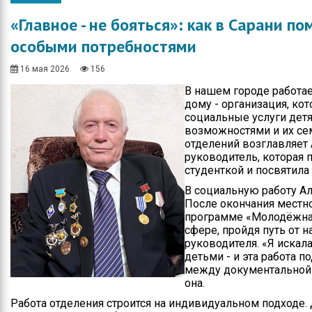
Общество
Протокола итогов
«Главное - не бояться»: как в Сарани п
Спорт
Годовые планы
особыми потребностями
закупок
Экономика
16 мая 2026
156
Здравоохранение
В нашем городе работа
дому - организация, ко
Неотложка
социальные услуги дет
возможностями и их се
В городском акимате
отделений возглавляет
руководитель, которая
В городском
студенткой и посвятила
маслихате
В социальную работу Ал
После окончания местно
Культура
программе «Молодёжная 
сфере, пройдя путь от 
Ими гордится город
руководителя. «Я искала
детьми - и эта работа п
Школьные будни
между документальной 
она.
Коммунальная сфера
Работа отделения строится на индивидуальном подходе.