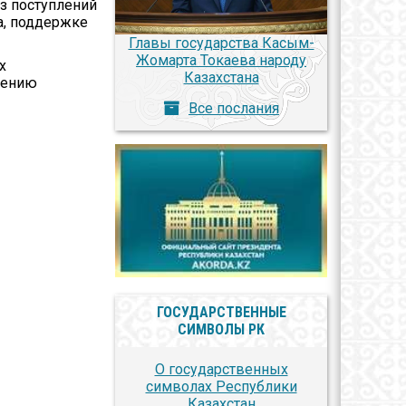
з поступлений
а, поддержке
Главы государства Касым-
Жомарта Токаева народу
х
Казахстана
ижению
Все послания
ГОСУДАРСТВЕННЫЕ
СИМВОЛЫ РК
О государственных
символах Республики
Казахстан