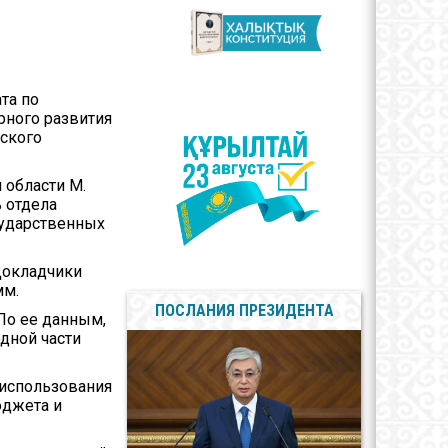
арственные
олы
сы противодействия
пции
та по
рного развития
дского
 области М.
ь отдела
сударственных
Докладчики
мм.
ПОСЛАНИЯ ПРЕЗИДЕНТА
По ее данным,
дной части
 использования
юджета и