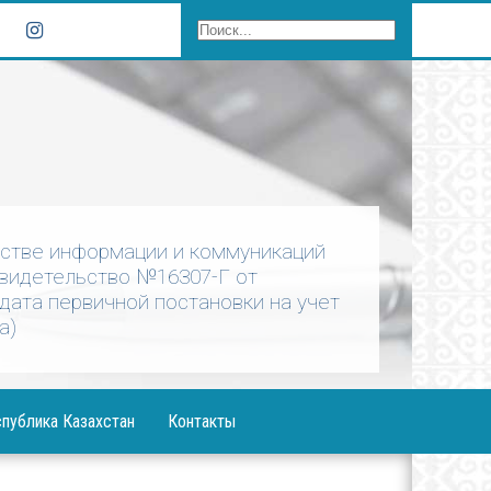
рстве информации и коммуникаций
Свидетельство №16307-Г от
 дата первичной постановки на учет
а)
публика Казахстан
Контакты
ния Президента