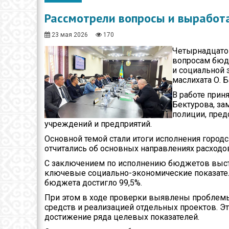
Общество
Рассмотрели вопросы и выработ
Спорт
23 мая 2026
170
Экономика
Четырнадцатог
вопросам бюдж
Здравоохранение
и социальной 
маслихата О. 
Неотложка
В работе прин
В городском акимате
Бектурова, за
полиции, пред
учреждений и предприятий.
В городском
маслихате
Основной темой стали итоги исполнения город
отчитались об основных направлениях расходо
Культура
С заключением по исполнению бюджетов высту
ключевые социально-экономические показател
Ими гордится город
бюджета достигло 99,5%.
Школьные будни
При этом в ходе проверки выявлены проблемы
средств и реализацией отдельных проектов. Э
Коммунальная сфера
достижение ряда целевых показателей.