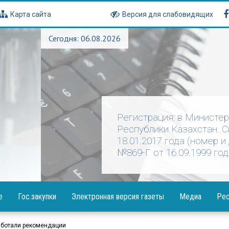
Карта сайта
Версия для слабовидящих
Сегодня: 06.08.2026
Регистрация: в Министе
Республики Казахстан. 
18.01.2017 года (номер и
№869-Г от 16.09.1999 год
е
Гос.закупки
Электронная версия газеты
Медиа
Рес
Объявления
Фотогалерея
Посла
аботали рекомендации