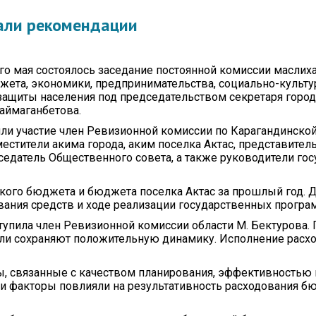
Протокола итогов
Видеогалерея
Госуд
симв
али рекомендации
Годовые планы
закупок
Вопро
корру
о мая состоялось заседание постоянной комиссии маслиха
ета, экономики, предпринимательства, социально-культу
защиты населения под председательством секретаря горо
Баймаганбетова.
яли участие член Ревизионной комиссии по Карагандинской
местители акима города, аким поселка Актас, представител
седатель Общественного совета, а также руководители го
ского бюджета и бюджета поселка Актас за прошлый год. 
вания средств и ходе реализации государственных програ
пила член Ревизионной комиссии области М. Бектурова. 
и сохраняют положительную динамику. Исполнение расхо
, связанные с качеством планирования, эффективностью
ти факторы повлияли на результативность расходования б