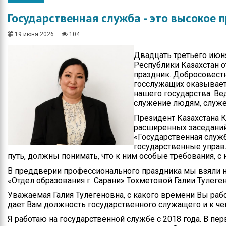
Общество
Протокола итогов
Государственная служба - это высокое 
Спорт
Годовые планы
закупок
19 июня 2026
104
Экономика
Двадцать третьего июн
Здравоохранение
Республики Казахстан 
праздник. Добросовест
Неотложка
госслужащих оказывает
нашего государства. Ве
В городском акимате
служение людям, служе
Президент Казахстана 
В городском
расширенных заседаний
маслихате
«Государственная служб
государственные управ
Культура
путь, должны понимать, что к ним особые требования, с 
В преддверии профессионального праздника мы взяли 
Ими гордится город
«Отдел образования г. Сарани» Тохметовой Галии Тулеге
Школьные будни
Уважаемая Галия Тулегеновна, с какого времени Вы раб
дает Вам должность государственного служащего и к че
Коммунальная сфера
Я работаю на государственной службе с 2018 года. В пе