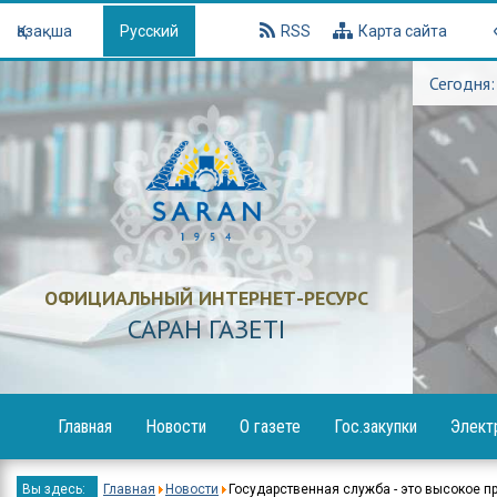
Қазақша
Русский
RSS
Карта сайта
Сегодня:
ОФИЦИАЛЬНЫЙ ИНТЕРНЕТ-РЕСУРС
САРАН ГАЗЕТI
Главная
Новости
О газете
Гос.закупки
Элект
Образование
Объявления
Вы здесь:
Главная
Новости
Государственная служба - это высокое п