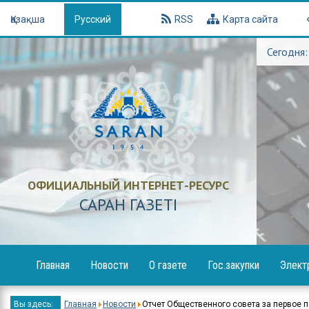
Қазақша
Русский
RSS
Карта сайта
Сегодня:
ОФИЦИАЛЬНЫЙ ИНТЕРНЕТ-РЕСУРС
САРАН ГАЗЕТI
Главная
Новости
О газете
Гос.закупки
Элект
Образование
Объявления
Вы здесь:
Главная
Новости
Отчет Общественного совета за первое п