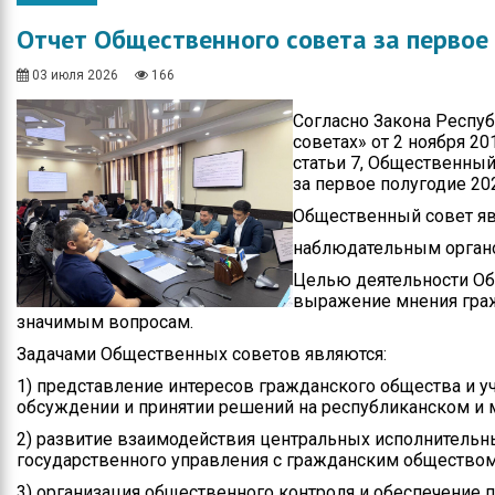
Общество
Протокола итогов
Отчет Общественного совета за первое
Спорт
Годовые планы
закупок
03 июля 2026
166
Экономика
Согласно Закона Респу
Здравоохранение
советах» от 2 ноября 20
статьи 7, Общественный
Неотложка
за первое полугодие 202
Общественный совет яв
В городском акимате
наблюдательным орган
В городском
Целью деятельности Об
маслихате
выражение мнения гра
значимым вопросам.
Культура
Задачами Общественных советов являются:
Ими гордится город
1) представление интересов гражданского общества и у
обсуждении и принятии решений на республиканском и 
Школьные будни
2) развитие взаимодействия центральных исполнительны
государственного управления с гражданским обществом
Коммунальная сфера
3) организация общественного контроля и обеспечение 