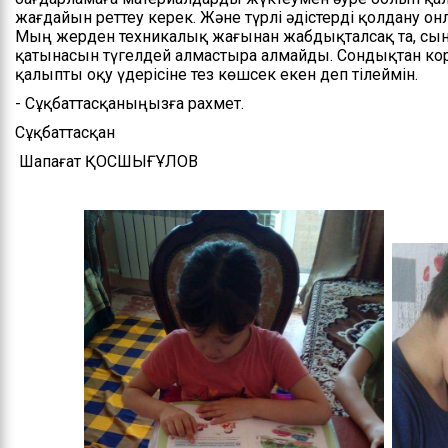
жағдайын реттеу керек. Және түрлі әдістерді қолдану о
Мың жерден техникалық жағынан жабдықталсақ та, сы
қатынасын түгелдей алмастыра алмайды. Сондықтан кор
қалыпты оқу үдерісіне тез көшсек екен деп тілеймін.
- Сұқбаттасқаныңызға рахмет.
Сұқбаттасқан
Шапағат ҚОСШЫҒҰЛОВ