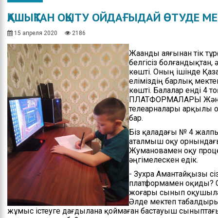
Общество
Протокола итогов
ҚАШЫҚТАН ОҚЫТУ ОЙДАҒЫДАЙ ӨТУДЕ М
Спорт
Годовые планы
закупок
15 апреля 2020
2186
Экономика
Жаһанды аяғынан тік тұ
Здравоохранение
белгісіз болғандықтан,
көшті. Оның ішінде Қаза
Неотложка
еліміздің барлық мект
көшті. Балалар енді 4 то
В городском акимате
ПЛАТФОРМАЛАРЫ Және о
телеарналары арқылы о
В городском
бар.
маслихате
Біз қаладағы № 4 жалпы
аталмыш оқу орнындағ
Культура
Жумановамен оқу проце
әңгімелескен едік.
Ими гордится город
- Зухра Амантайқызы с
платформамен оқиды? 
Школьные будни
жоғары сынып оқушыла
Әлде мектеп табалдырығ
Коммунальная сфера
жұмыс істеуге дағдылана қоймаған бастауыш сыныптағы