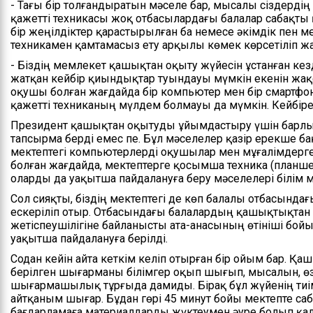
- Тағы бір толғандыратын мәселе бар, мысалы сіздердің
қажетті техникасы жоқ отбасылардағы балалар сабақты 
бір жеңілдіктер қарастырылған ба немесе әкімдік пен ме
техникамен қамтамасыз ету арқылы көмек көрсетіліп ж
- Біздің мемлекет қашықтан оқыту жүйесін ұстанған ке
жатқан кейбір қиындықтар туындауы мүмкін екенін жақс
оқушы болған жағдайда бір компьютер мен бір смартф
қажетті техниканың мүлдем болмауы да мүмкін. Кейбір
Президент қашықтан оқытуды ұйымдастыру үшін барлы
тапсырма берді емес пе. Бұл мәселелер қазір ерекше ба
мектептегі компьютерлерді оқушылар мен мұғалімдерге у
болған жағдайда, мектептерге қосымша техника (планш
оларды да уақытша пайдалануға беру мәселелері білім м
Сол сияқты, біздің мектептегі де көп балалы отбасын
ескеріліп отыр. Отбасындағы балалардың қашықтықтан
жетіспеушілігіне байланысты ата-анасының өтініші бой
уақытша пайдалануға берілді.
Содан кейін айта кеткім келіп отырған бір ойым бар. 
берілген шығарманы білімгер оқып шығып, мысалын, өзі
шығармашылық тұрғыда дамиды. Бірақ бұл жүйенің тиі
айтқаным шығар. Бұдан гөрі 45 минут бойы мектепте са
бағдарламаға материалдарды жүктеумен әуре болып қал