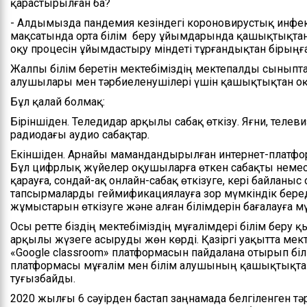
қарастырылған ба?
- Алдымызда пандемия кезіндегі короновирустық инф
мақсатында орта білім беру ұйымдарында қашықтықтан б
оқу процесін ұйымдастыру міндеті тұрғандықтан бірыңға
Жалпы білім беретін мектебіміздің мектепалды сыныпт
алушылары мен тәрбиеленушілері үшін қашықтықтан оқыт
Бұл қалай болмақ:
Біріншіден. Теледидар арқылы сабақ өткізу. Яғни, телев
радиодағы аудио сабақтар.
Екіншіден. Арнайы мамандандырылған интернет-платфор
Бұл цифрлық жүйелер оқушыларға өткен сабақты немес
қарауға, сондай-ақ онлайн-сабақ өткізуге, кері байланыс
тапсырмаларды геймификациялауға зор мүмкіндік береді
жұмыстарын өткізуге және алған білімдерін бағалауға м
Осы ретте біздің мектебіміздің мұғалімдері білім беру 
арқылы жүзеге асыруды жөн көрді. Қазіргі уақытта мек
«Google classroom» платформасын пайдалана отырып білі
платформасы мұғалім мен білім алушының қашықтықт
туғызбайды.
2020 жылғы 6 сәуірден бастап заңнамада белгіленген т