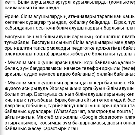
кетті. Білім алушылар әртүрлі құрылғыларды (компьютер
пайлананып білім алуда.
Әрине, білім алушылардың ата-аналары тарапынан қашы
көптеген сұрақтар туындап, қобалжу байқалды. Бірақ, т
қабылданып, осы күні білім алушылардың барлығы пла
Бастуыш сынып білім алушыларының көпшілігіне пла
туғызбады. Бастауыш сынып білім алушылары мен даяр
орындалған тапсырмаларды педагогке қолжетімді байла
электронды пошта) арқылы жіберуге болатыны туралы 
- Мұғалім мен оқушы арасындағы кері байланыс қалай 
бөлек, зум бағдарламасы немесе телефон арқылы (телеф
арқылы аудио немесе видео байланыс) онлайн байланыс
- Мұғалім мен оқушының арасындағы кері байланыс «G
жүзеге асырылуда. Жоғары және орта буын білім алушыл
болып отыр. Бастауыш сынып білім алушыларының көп
қиындық туғызбады. Бірақ бағана айтып өткенімдей, б
даярлық тобының тәрбиеленушілері үшін орындалған т
байланыс құралдары (WhatsApp чат, электронды пошта 
айтылғантын. Мектебіміз жалпы «Google classroom» п
отырғанымен, қосымша зум бағдарламасы, дарын онла
байланыс жасау қарастырылған.