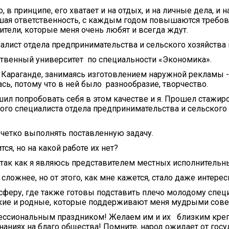
, в принципе, его хватает и на отдых, и на личные дела, и 
ольшая ответственность, с каждым годом повышаются требо
тели, которые меня очень любят и всегда ждут.
ист отдела предпринимательства и сельского хозяйства 
рственный университет по специальности «Экономика».
в Караганде, занимаясь изготовлением наружной рекламы
сь, потому что в ней было разнообразие, творчество.
ил попробовать себя в этом качестве и я. Прошел стажиро
ого специалиста отдела предпринимательства и сельского
 четко выполнять поставленную задачу.
ся, но на какой работе их нет?
я, так как я являюсь представителем местных исполнительн
 сложнее, но от этого, как мне кажется, стало даже интерес
сферу, где также готовы подставить плечо молодому специ
изкие и родные, которые поддерживают меня мудрыми сове
фессиональным праздником! Желаем им и их близким кре
инаниях на благо общества! Помните, народ ожидает от гос