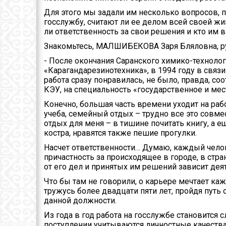
Для этого мы задали им несколько вопросов, 
госслужбу, считают ли ее делом всей своей ж
ли ответственность за свои решения и кто им 
Знакомьтесь, МАЛШИБЕКОВА Заря Бляловна, ру
- После окончания Саранского химико-техноло
«Карагандарезинотехника», в 1994 году в связ
работа сразу понравилась, не было, правда, с
КЭУ, на специальность «государственное и ме
Конечно, большая часть времени уходит на рабо
учеба, семейный отдых – трудно все это совме
отдых для меня – в тишине почитать книгу, а 
костра, нравятся также пешие прогулки.
Насчет ответственности… Думаю, каждый чело
причастность за происходящее в городе, в стр
от его дел и принятых им решений зависит дея
Что бы там не говорили, о карьере мечтает к
тружусь более двадцати пяти лет, пройдя путь 
данной должности.
Из года в год работа на госслужбе становится
поступлении учитываются личностные качества