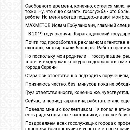
Свободного времени, конечно, остается мало, но
тоже. Ну, что еще сказать, госслужба - это б
работе. Но меня всегда поддерживают мои роди
МАХМЕТОВ Ислам Ербуланович, главный специал
- В 2019 году окончил Карагандинский госуда
Почти год проработал в рекламном агентстве 
слоганы, монтировали баннеры. Работа нравила
Но поскольку мои родители – госслужащие, реш
тесты и выдержал конкурс на должность главн
города Сарани.
Стараюсь ответственно подходить поручениям,
Признаюсь честно, без минусов пока не обходит
Груз ответственности, конечно же, чувствуетс
Сейчас, в период карантина, работать стало еще
Повезло мне и с коллективом – я попал в атмо
есть рядом опытные наставники, а так же бл
Поздравляем всех госслужащих города с про
здоровья, благополучия и успехов во всех нач