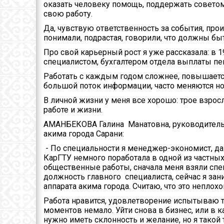
оказать человеку помощь, поддержать советом
свою работу.
Да, чувствую ответственность за события, прои
понимали, подрастая, говорили, что должны быт
Про свой карьерный рост я уже рассказала: в 1
специалистом, бухгалтером отдела выплаты пен
Работать с каждым годом сложнее, повышается 
большой поток информации, часто меняются н
В личной жизни у меня все хорошо: трое взрос
работе и жизни.
АМАНБЕКОВА Галина Манатовна, руководитель 
акима города Сарани:
- По специальности я менеджер-экономист, даж
КарГТУ немного поработала в одной из частных 
общественные работы, сначала меня взяли спец
должность главного специалиста, сейчас я за
аппарата акима города. Считаю, что это неплох
Работа нравится, удовлетворение испытываю т
моментов немало. Уйти снова в бизнес, или в 
нужно иметь склонность и желание, но я такой