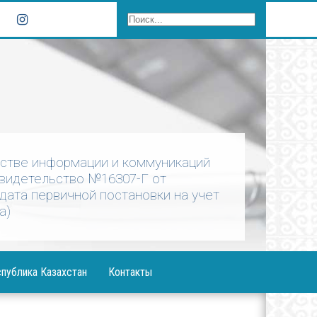
рстве информации и коммуникаций
Свидетельство №16307-Г от
 дата первичной постановки на учет
а)
публика Казахстан
Контакты
ния Президента