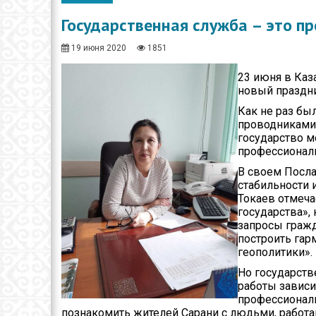
Общество
Государственная служба – это п
Спорт
19 июня 2020
1851
Экономика
23 июня в Каз
Здравоохранение
новый праздни
Как не раз бы
Неотложка
проводниками 
государство м
В городском акимате
профессионал
В городском
В своем Посла
маслихате
стабильности 
Токаев отмеча
Культура
государства»,
запросы гражд
построить гар
Ими гордится город
геополитики».
Школьные будни
Но государств
работы зависи
Коммунальная сфера
профессиональ
познакомить жителей Сарани с людьми, работ