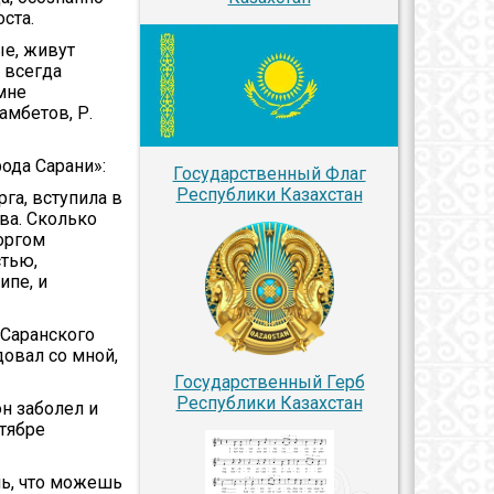
ста.
ые, живут
 всегда
мне
амбетов, Р.
ода Сарани»:
Государственный Флаг
Республики Казахстан
га, вступила в
ва. Сколько
оргом
стью,
ипе, и
 Саранского
овал со мной,
Государственный Герб
Республики Казахстан
н заболел и
нтябре
шь, что можешь