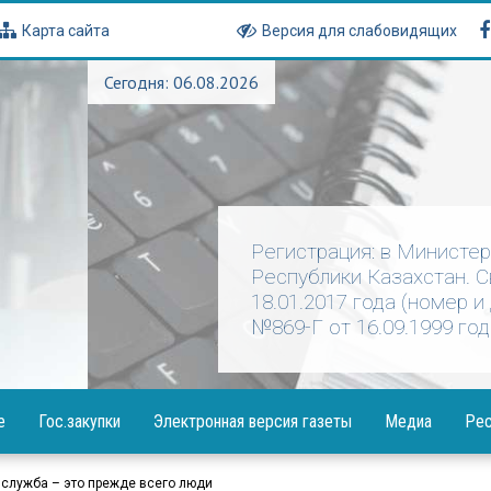
Карта сайта
Версия для слабовидящих
Сегодня: 06.08.2026
Регистрация: в Министе
Республики Казахстан. 
18.01.2017 года (номер и
№869-Г от 16.09.1999 год
е
Гос.закупки
Электронная версия газеты
Медиа
Рес
Объявления
Фотогалерея
Посла
 служба – это прежде всего люди