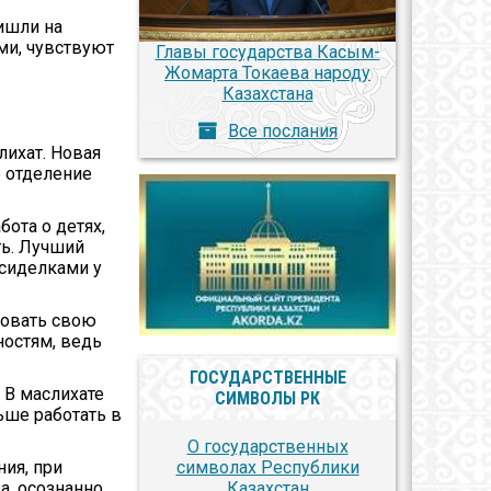
ишли на
ми, чувствуют
Главы государства Касым-
Жомарта Токаева народу
Казахстана
Все послания
лихат. Новая
е отделение
бота о детях,
ть. Лучший
осиделками у
вовать свою
ностям, ведь
ГОСУДАРСТВЕННЫЕ
 В маслихате
СИМВОЛЫ РК
ьше работать в
О государственных
символах Республики
ия, при
Казахстан
а, осознанно