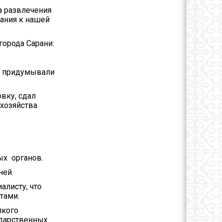
на развлечения
вания к нашей
города Сарани:
 - придумывали
вку, сдал
 хозяйства
ых органов.
ней.
алисту, что
тами.
пкого
ударственных