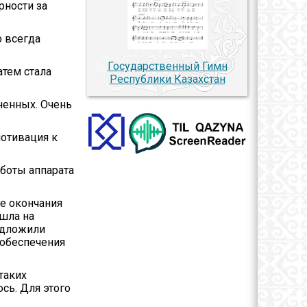
рности за
о всегда
Государственный Гимн
атем стала
Республики Казахстан
ненных. Очень
мотивация к
боты аппарата
ле окончания
ошла на
редложили
 обеспечения
таких
сь. Для этого