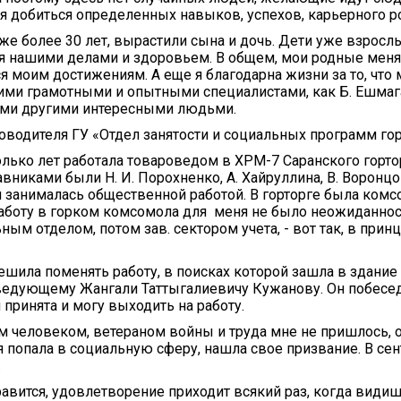
я добиться определенных навыков, успехов, карьерного ро
же более 30 лет, вырастили сына и дочь. Дети уже взросл
ся нашими делами и здоровьем. В общем, мои родные меня
 моим достижениям. А еще я благодарна жизни за то, что 
ими грамотными и опытными специалистами, как Б. Ешмаг
гими другими интересными людьми.
одителя ГУ «Отдел занятости и социальных программ гор
лько лет работала товароведом в ХРМ-7 Саранского гортор
никами были Н. И. Порохненко, А. Хайруллина, В. Воронцо
м занималась общественной работой. В горторге была комс
работу в горком комсомола для меня не было неожиданно
ым отделом, потом зав. сектором учета, - вот так, в принц
решила поменять работу, в поисках которой зашла в здание
аведующему Жангали Таттыгалиевичу Кужанову. Он побесед
я принята и могу выходить на работу.
м человеком, ветераном войны и труда мне не пришлось, о
я попала в социальную сферу, нашла свое призвание. В се
.
равится, удовлетворение приходит всякий раз, когда види