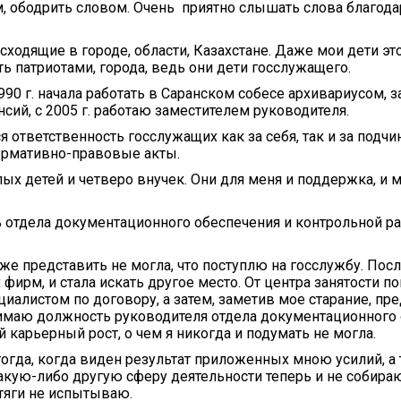
, ободрить словом. Очень приятно слышать слова благода
сходящие в городе, области, Казахстане. Даже мои дети эт
ь патриотами, города, ведь они дети госслужащего.
990 г. начала работать в Саранском собесе архивариусом, з
сий, с 2005 г. работаю заместителем руководителя.
ответственность госслужащих как за себя, так и за подчи
ормативно-правовые акты.
лых детей и четверо внучек. Они для меня и поддержка, и 
отдела документационного обеспечения и контрольной ра
е представить не могла, что поступлю на госслужбу. Пос
фирм, и стала искать другое место. От центра занятости п
иалистом по договору, а затем, заметив мое старание, п
нимаю должность руководителя отдела документационного
ой карьерный рост, о чем я никогда и подумать не могла.
огда, когда виден результат приложенных мною усилий, а 
какую-либо другую сферу деятельности теперь и не собираю
 тяги не испытываю.