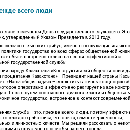
Протокола итогов
Видеогалерея
Госуд
симв
режде всего люди
Годовые планы
закупок
Вопро
корру
ахстане отмечается День государственного служащего. Это
к, утвержденный Указом Президента в 2013 году.
ло сказано с высоких трибун, именно госслужащие являютс
политики государства во всех сферах общественной жизн
ожет быть построено только на основе эффективной и
ьной государственной службы.
нии народу Казахстана «Конструктивный общественный ди
и процветания Казахстана». Президент нашей страны Кас
ет: «Наша общая задача – воплотить в жизнь концепцию
 которое оперативно и эффективно реагирует на все конст
ан. Только путем постоянного диалога власти и общества
моничное государство, встроенное в контекст современно
енная служба – это, прежде всего, люди, поэтому эффекти
т от каждого работника, его опыта, самоотверженности,
ных и личностных качеств. Мы решили рассказать о некот
ающими в структуре госслужбы нашего города.