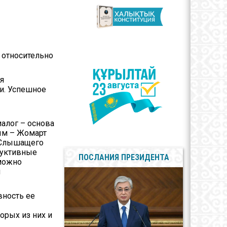
арственные
олы
сы противодействия
пции
 относительно
я
и. Успешное
алог – основа
ым – Жомарт
 «Слышащего
руктивные
ПОСЛАНИЯ ПРЕЗИДЕНТА
 можно
й
вность ее
орых из них и