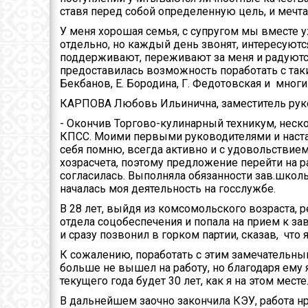
ставя перед собой определенную цель, и мечта
У меня хорошая семья, с супругом мы вместе у
отдельно, но каждый день звонят, интересуют
поддерживают, переживают за меня и радуются
предоставилась возможность поработать с так
Бекбанов, Е. Бородина, Г. Федотовская и мно
КАРПОВА Любовь Ильинична, заместитель руков
- Окончив Торгово-кулинарный техникум, неско
КПСС. Моими первыми руководителями и настав
себя помню, всегда активно и с удовольствие
хозрасчета, поэтому предложение перейти на 
согласилась. Выполняла обязанности зав.школьн
началась моя деятельность на госслужбе.
В 28 лет, выйдя из комсомольского возраста, 
отдела соцобеспечения и попала на прием к з
и сразу позвонил в горком партии, сказав, что 
К сожалению, поработать с этим замечательны
больше не вышел на работу, но благодаря ему 
текущего года будет 30 лет, как я на этом месте
В дальнейшем заочно закончила КЭУ, работа н