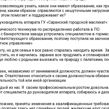
позволяющих узнать, какое они имеют образование, как пр
изни, каким образом справляются с нешуточными нагрузка
в этом помогает и поддерживает их?
ководитель аппарата ГУ «Саранский городской маслихат»:
гического техникума по распределению работала в ПО
и с банкротством завода устроилась специалистом в гормас
оответствующего образования, поэтому поступила на заочно
стное управление»
ту, но для семьи я все равно старалась находить время. За
стить, но я научилась заранее все продумать и спланирова
еще люблю с родными выезжать на природу с палатками, п
век, независимо от занимаемой должности, должен чувст
ане. Ответственно относиться к своим должностным обязан
тельность той или иной организации.
аждый из нас. Я своим профессиональным ростом довольна.
от специалиста до руководителя аппарата, собираюсь и дал
 сложнее, приняты изменения в квалификационные требован
 поэтому здесь нет случайных людей, желающие идут сюд