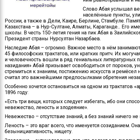
Слово Абая услышал ве
населённые пункты, ули
России, а также в Дели, Каире, Берлине, Стамбуле. Пам
Казахстана – в Нур-Султане, Алматы, Караганде... Его и
школы. В честь 150-летия гения на пик Абая в Заилийск
Президент страны Нурсултан Назарбаев.
Наследие Абая – огромно. Важное место в нём занимают «
45 философских трактатов, или кратких притч. Их могуча
и человечность вошли в ряд гениальных литературных п
назидания» Абай призывает освободиться от пороков, у
стремиться к знаниям, постижению искусств и ремёсел не
считал это важнейшими предпосылками обретения неза
Особенно хочется остановиться на одном из трактатов «Қа
1896 году:
«Есть три вещи, которых следует избегать, ибо они спос
невежество, леность и злодеяние».
Невежество – отсутствие знаний, а без знаний ничего не
Леность – это враг всего, что именуется созиданием. О
безынициативность, нищету.