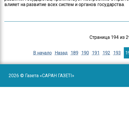
влияет на развитие всех систем и органов государства.
Страница 194 из 2
В начало
Назад
189
190
191
192
193
1
2026 © Газета «САРАН ГАЗЕТI»