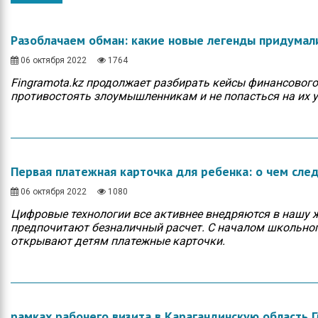
Общество
Протокола итогов
Спорт
Годовые планы
Разоблачаем обман: какие новые легенды придума
закупок
Экономика
06 октября 2022
1764
Fingramota.kz продолжает разбирать кейсы финансового
Здравоохранение
противостоять злоумышленникам и не попасться на их 
Неотложка
В городском акимате
Первая платежная карточка для ребенка: о чем сле
В городском
маслихате
06 октября 2022
1080
Культура
Цифровые технологии все активнее внедряются в нашу ж
предпочитают безналичный расчет. С началом школьного
открывают детям платежные карточки.
Ими гордится город
Школьные будни
Коммунальная сфера
рамках рабочего визита в Карагандинскую область Г