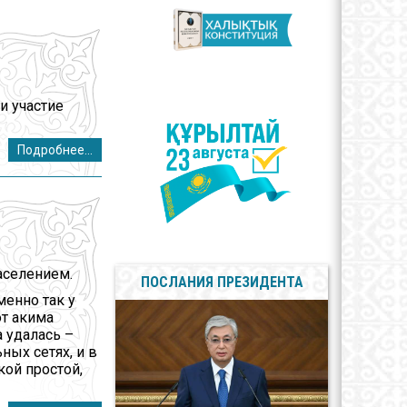
арственные
олы
сы противодействия
пции
и участие
Подробнее...
аселением.
ПОСЛАНИЯ ПРЕЗИДЕНТА
менно так у
от акима
 удалась –
ных сетях, и в
кой простой,