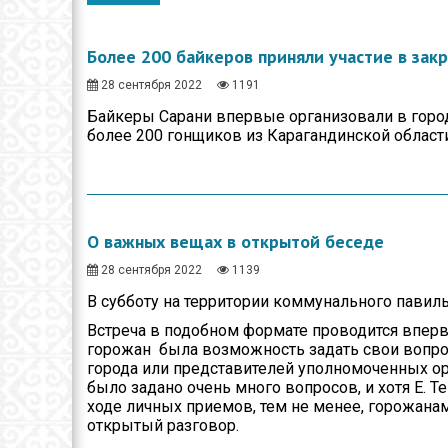
Общество
Спорт
Более 200 байкеров приняли участие в зак
Экономика
28 сентября 2022
1191
Байкеры Сарани впервые организовали в город
Здравоохранение
более 200 гонщиков из Карагандинской области
Неотложка
В городском акимате
О важных вещах в открытой беседе
В городском
маслихате
28 сентября 2022
1139
Культура
В субботу на территории коммунального павиль
Встреча в подобном формате проводится впервы
Ими гордится город
горожан была возможность задать свои вопрос
города или представителей уполномоченных ор
Школьные будни
было задано очень много вопросов, и хотя Е. Т
ходе личных приемов, тем не менее, горожанам
Коммунальная сфера
открытый разговор.