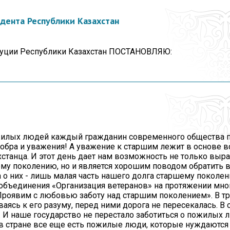
дента Республики Казахстан
ституции Республики Казахстан ПОСТАНОВЛЯЮ:
ожилых людей каждый гражданин современного общества п
обра и уважения! А уважение к старшим лежит в основе в
хстанца. И этот день дает нам возможность не только выр
му поколению, но и является хорошим поводом обратить в
о них - лишь малая часть нашего долга старшему поколен
объединения «Организация ветеранов» на протяжении мног
Проявим с любовью заботу над старшим поколением». В т
аясь к его разуму, перед ними дорога не пересекалась. В 
 И наше государство не перестало заботиться о пожилых 
 в стране все еще есть пожилые люди, которые нуждаются