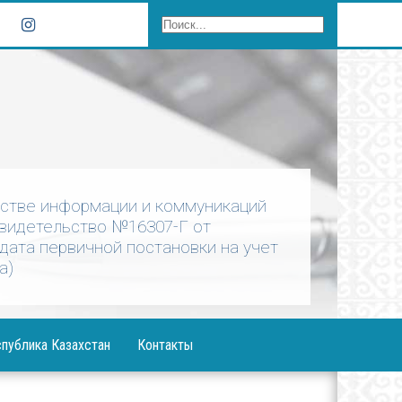
рстве информации и коммуникаций
Свидетельство №16307-Г от
 дата первичной постановки на учет
а)
публика Казахстан
Контакты
ния Президента