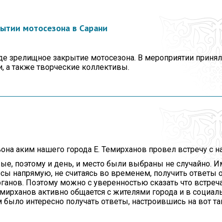
Протокола итогов
Видеогалерея
Госуд
симв
Годовые планы
рытии мотосезона в Сарани
закупок
Вопро
корру
е зрелищное закрытие мотосезона. В мероприятии принял
, а также творческие коллективы.
она аким нашего города Е. Темирханов провел встречу с н
е, поэтому и день, и место были выбраны не случайно. И
ы напрямую, не считаясь во временем, получить ответы 
ганов. Поэтому можно с уверенностью сказать что встреча
емирханов активно общается с жителями города и в социаль
 было интересно получать ответы, настроившись на вот та