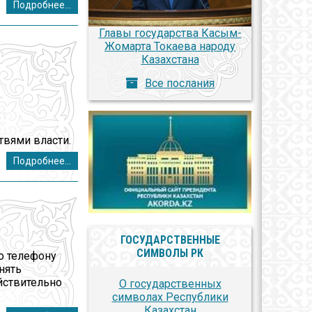
Подробнее...
Главы государства Касым-
Жомарта Токаева народу
Казахстана
Все послания
вями власти.
Подробнее...
ГОСУДАРСТВЕННЫЕ
СИМВОЛЫ РК
о телефону
нять
йствительно
О государственных
символах Республики
Казахстан