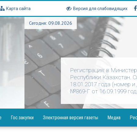
Карта сайта
Версия для слабовидящих
Сегодня: 09.08.2026
Регистрация: в Министе
Республики Казахстан. 
18.01.2017 года (номер и
№869-Г от 16.09.1999 год
е
Гос.закупки
Электронная версия газеты
Медиа
Рес
Объявления
Фотогалерея
Посла