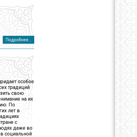
Подробнее...
ридает особое
сех традиций
азить свою
нимание на их
ию. По
их лет в
радициях
стране с
людях даже во
 в социальной