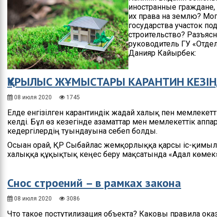
иностранные граждане,
их права на землю? Мог
государства участок п
строительство? Разъяс
руководитель ГУ «Отде
Данияр Кайырбек:
ҚҰРЫЛЫС ЖҰМЫСТАРЫ КАРАНТИН КЕЗІНД
08 июля 2020
1745
Елде енгізілген карантиндік жағдай халық пен мемлекетт
келді. Бұл өз кезегінде азаматтар мен мемлекеттік ап
кедергілердің туындауына себеп болды.
Осыған орай, ҚР Сыбайлас жемқорлыққа қарсы іс-қимыл 
халыққа құқықтық кеңес беру мақсатында «Адал көмек»
Снос строений – в рамках закона
08 июля 2020
3086
Что такое постутилизация объекта? Каковы правила оказ