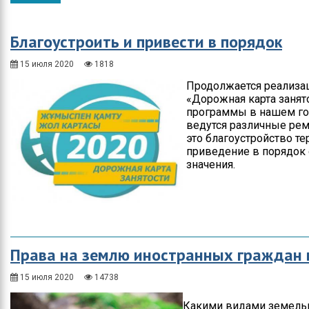
Общество
Протокола итогов
Спорт
Годовые планы
Благоустроить и привести в порядок
закупок
Экономика
15 июля 2020
1818
Продолжается реализа
Здравоохранение
«Дорожная карта занято
программы в нашем го
Неотложка
ведутся различные рем
это благоустройство т
В городском акимате
приведение в порядок 
значения.
В городском
маслихате
Культура
Ими гордится город
Права на землю иностранных граждан 
Школьные будни
15 июля 2020
14738
Коммунальная сфера
Какими видами земельн