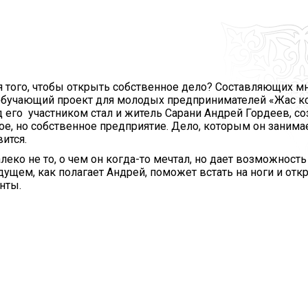
Протокола итогов
Видеогалерея
Госуд
симв
Годовые планы
закупок
Вопро
корру
я того, чтобы открыть собственное дело? Составляющих мн
обучающий проект для молодых предпринимателей «Жас кәс
д его участником стал и житель Сарани Андрей Гордеев, с
ое, но собственное предприятие. Дело, которым он занима
ится.
алеко не то, о чем он когда-то мечтал, но дает возможност
дущем, как полагает Андрей, поможет встать на ноги и отк
нты.