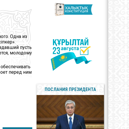
арственные
олы
сы противодействия
пции
ого. Одна из
іпкер».
оздавший пусть
ется, молодому
ь обеспечивать
роет перед ним
ПОСЛАНИЯ ПРЕЗИДЕНТА