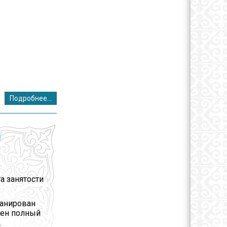
Подробнее...
Я
а занятости
ланирован
ден полный
.