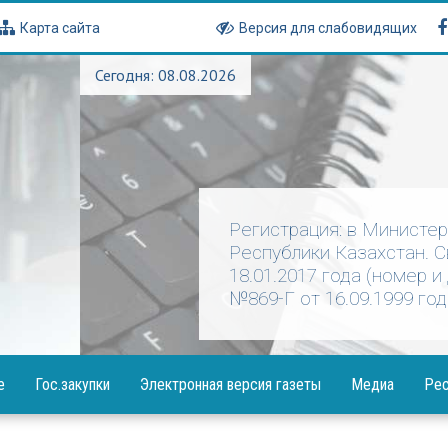
Карта сайта
Версия для слабовидящих
Сегодня: 08.08.2026
Регистрация: в Министе
Республики Казахстан. 
18.01.2017 года (номер и
№869-Г от 16.09.1999 год
е
Гос.закупки
Электронная версия газеты
Медиа
Рес
Объявления
Фотогалерея
Посла