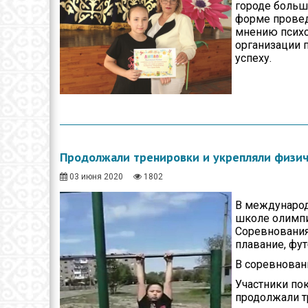
городе больш
форме провед
мнению психо
организации 
успеху.
Продолжали тренировки и укрепляли физи
03 июня 2020
1802
В международ
школе олимпи
Соревнования,
плавание, фут
В соревнован
Участники пок
продолжали т