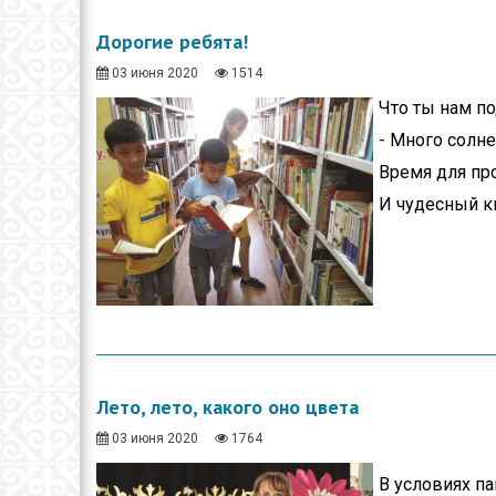
Дорогие ребята!
03 июня 2020
1514
Что ты нам п
- Много солне
Время для про
И чудесный 
Лето, лето, какого оно цвета
03 июня 2020
1764
В условиях па