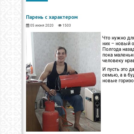
Общество
Спорт
Парень с характером
Экономика
05 июня 2020
1503
Здравоохранение
Что нужно дл
них – новый 
Неотложка
Полгода наза
пока маленьк
человеку нрав
В городском акимате
И пусть это д
В городском
семью, а в бу
маслихате
новые горизо
Культура
Ими гордится город
Школьные будни
Коммунальная сфера