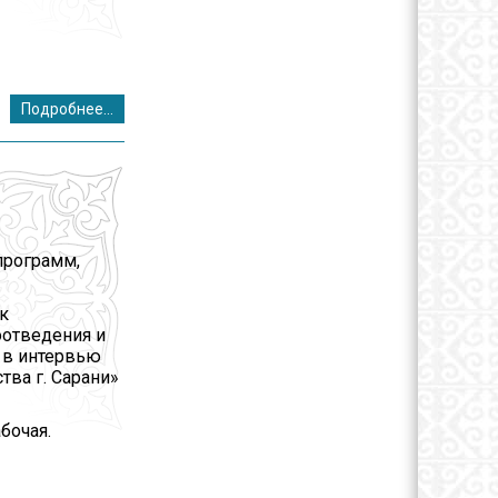
Подробнее...
программ,
к
оотведения и
м в интервью
тва г. Сарани»
бочая.