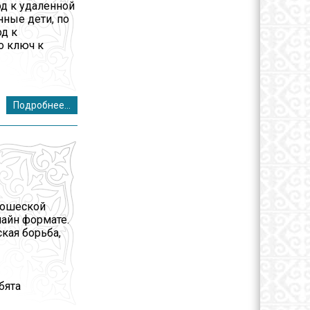
д к удаленной
нные дети, по
д к
о ключ к
Подробнее...
ношеской
лайн формате.
кая борьба,
бята