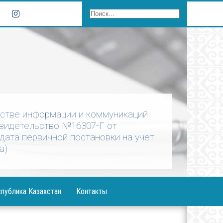
рстве информации и коммуникаций
Свидетельство №16307-Г от
 дата первичной постановки на учет
а)
публика Казахстан
Контакты
ния Президента