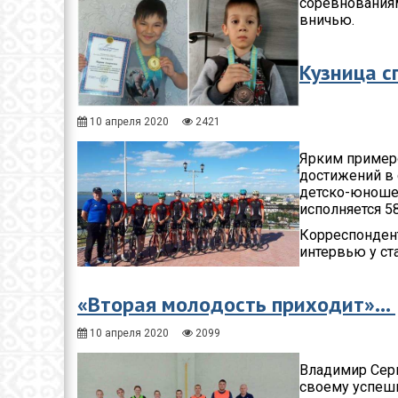
соревнованиям
вничью.
Кузница с
10 апреля 2020
2421
Ярким пример
достижений в 
детско-юношес
исполняется 58
Корреспондент
интервью у ст
«Вторая молодость приходит»…
10 апреля 2020
2099
Владимир Серг
своему успешн