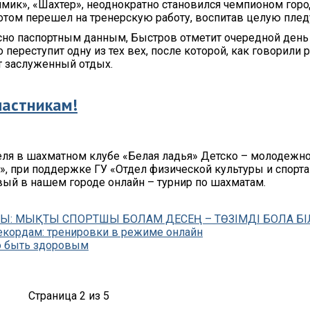
имик», «Шахтер», неоднократно становился чемпионом город
отом перешел на тренерскую работу, воспитав целую плед
асно паспортным данным, Быстров отметит очередной день
о переступит одну из тех вех, после которой, как говорили 
т заслуженный отдых.
частникам!
ля в шахматном клубе «Белая ладья» Детско – молодежно
 при поддержке ГУ «Отдел физической культуры и спорта г
вый в нашем городе онлайн – турнир по шахматам.
ҰЛЫ: МЫҚТЫ СПОРТШЫ БОЛАМ ДЕСЕҢ – ТӨЗІМДІ БОЛА Б
екордам: тренировки в режиме онлайн
о быть здоровым
Страница 2 из 5