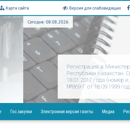
Карта сайта
Версия для слабовидящих
Сегодня: 08.08.2026
Регистрация: в Министе
Республики Казахстан. 
18.01.2017 года (номер и
№869-Г от 16.09.1999 год
е
Гос.закупки
Электронная версия газеты
Медиа
Рес
Объявления
Фотогалерея
Посла