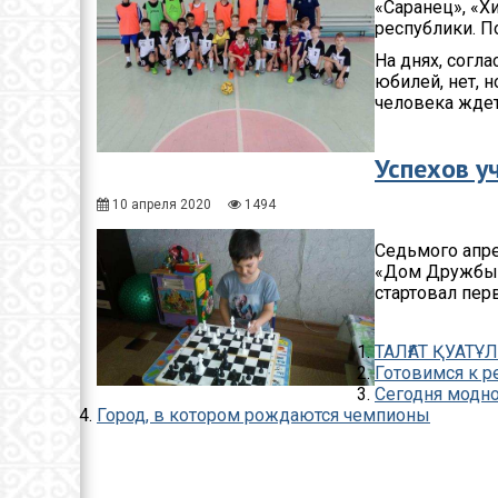
«Саранец», «Х
республики. П
На днях, согл
юбилей, нет, н
человека жде
Успехов у
10 апреля 2020
1494
Седьмого апре
«Дом Дружбы»,
стартовал пер
ТАЛҒАТ ҚУАТ
Готовимся к р
Сегодня модн
Город, в котором рождаются чемпионы