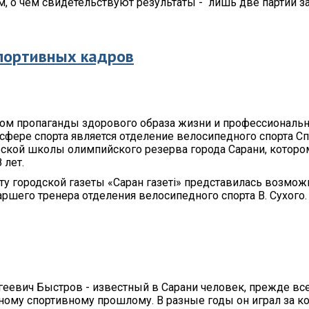
, о чем свидетельствуют результаты - лишь две партии з
портивных кадров
ом пропаганды здорового образа жизни и профессиональ
сфере спорта является отделение велосипедного спорта С
кой школы олимпийского резерва города Сарани, котором
 лет.
у городской газеты «Саран газеті» представилась возмож
аршего тренера отделения велосипедного спорта В. Сухого.
еевич Быстров - известный в Сарани человек, прежде все
ому спортивному прошлому. В разные годы он играл за 