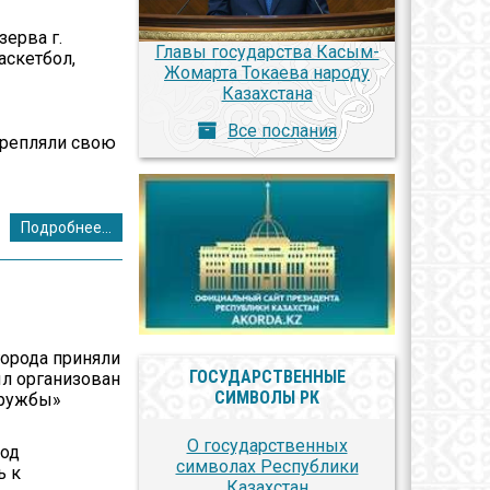
ерва г.
Главы государства Касым-
аскетбол,
Жомарта Токаева народу
Казахстана
Все послания
крепляли свою
Подробнее...
города приняли
ГОСУДАРСТВЕННЫЕ
ыл организован
СИМВОЛЫ РК
Дружбы»
О государственных
под
символах Республики
ь к
Казахстан