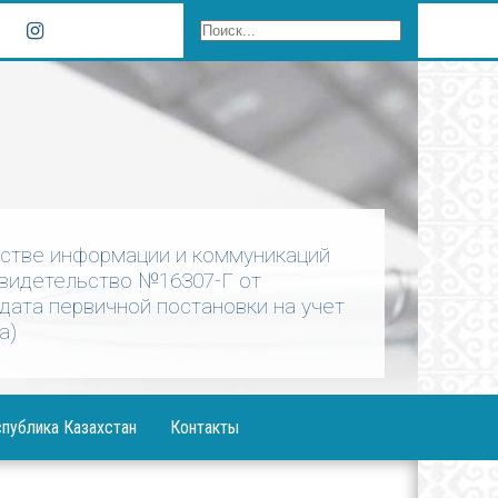
рстве информации и коммуникаций
Свидетельство №16307-Г от
 дата первичной постановки на учет
а)
публика Казахстан
Контакты
ния Президента