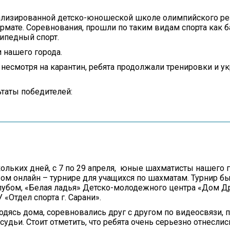
лизированной детско-юношеской школе олимпийского рез
рмате. Соревнования, прошли по таким видам спорта как б
сипедный спорт.
 нашего города.
 несмотря на карантин, ребята продолжали тренировки и у
таты победителей:
кольких дней, с 7 по 29 апреля, юные шахматисты нашего 
вом онлайн – турнире для учащихся по шахматам. Турнир б
убом, «Белая ладья» Детско-молодежного центра «Дом 
 «Отдел спорта г. Сарани».
ходясь дома, соревновались друг с другом по видеосвязи, 
удьи. Стоит отметить, что ребята очень серьезно отнеслис