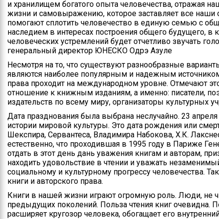
и хранилищем богатого опыта человечества, отражая н
жизни и самовыражению, которое заставляет все наши 
помогают сплотить человечество в единую семью с об
наследием в интересах построения общего будущего, в 
человеческих устремлений будет отчетливо звучать голос
генеральный директор ЮНЕСКО Одрэ Азуле
Несмотря на то, что существуют разнообразные вариант
являются наиболее популярным и надежным источником.
права проходит на международном уровне. Отмечают это
отношение к книжным изданиям, а именно: писатели, по
издательств по всему миру, организаторы культурных у
Дата празднования была выбрана неслучайно. 23 апреля
истории мировой культуры. Это дата рождения или смерт
Шекспира, Сервантеса, Владимира Набокова, Х.К. Лаксне
естественно, что проходившая в 1995 году в Париже Г
отдать в этот день дань уважения книгам и авторам, пр
находить удовольствие в чтении и уважать незаменимый
социальному и культурному прогрессу человечества. Т
книги и авторского права.
Книги в нашей жизни играют огромную роль. Люди, не 
предыдущих поколений. Польза чтения книг очевидна. П
расширяет кругозор человека, обогащает его внутренни