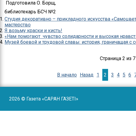
Подготовила О. Борщ,
библиотекарь БСЧ №2
Студия декоративно – прикладного искусства «Самоцвет
мастерство
Я возьму краски и кисть!
«Нам помогают чувство солидарности и высокая нравст
Музей боевой и трудовой славы: история, граничащая с
Страница 2 из 7
В начало
Назад
1
2
3
4
5
6
2026 © Газета «САРАН ГАЗЕТI»