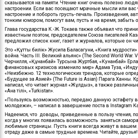
сказывается на памяти. Чтение книг очень полезно люд
настроении. Если вас посещают мрачные мысли или вас 
настроение и побороть грусть-печаль. Произведения, а
тонким юмором, помогут вам, пусть и на время, забыть о
Глава государства К.-Ж. Токаев также объявил что прин
известным поэтом, председателем Союза писателей Каз
предложил список книг, газет и журналов, которые он чит
Это «Құтты билік» Жусипа Баласагуни, «Книга мудрости»
война. Часть III. Великий альянс» (The Second World War. Vo
Черчилля, «Құнанбай» Турсына Журтбая, «Кунанбай» Ерл
финансовых кризисов изменило мир» Адама Туза, «Инду
«Неизбежно. 12 технологических трендов, которые опр
«Будущее за Азией» (The Future is Asian) Парага Ханны.
написал, что читает журнал «Жұлдыз», а также различные 
«Ана тілі», «Turkistan».
«Пользуясь возможностью, передаю данную эстафету вс
молодежи», – написал в завершение поста в Instagram 
Надеемся, что доводы, приведенные в пользу чтения, под
когда у многих появилась возможность заняться самора
любимые страницы. Пусть книги всегда живут в вашем 
отраду даже в самые трудные времена. Читайте, друзья!