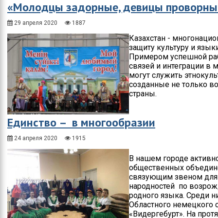
«Молодцы задорные, девицы проворны
29 апреля 2020
1887
Казахстан - многонацио
защиту культуру и язык
Примером успешной раб
связей и интеграции в 
могут служить этнокул
созданные не только во 
страны.
Единство – в многообразии
24 апреля 2020
1915
В нашем городе активно
общественных объедине
связующим звеном для 
народностей по возрож
родного языка. Среди н
Областного немецкого 
«Видергебурт». На прот