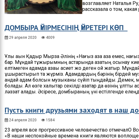
возглавляет Наталья Ру
рассказала о том, какая
ДОМБЫРА ҮЙІРМЕСІНІҢ ҮЙРЕТЕРІ КӨП
29 апреля 2020
4009
Ұлы ақын Қадыр Мырза Әлінің «Нағыз қазақ қазақ емес, нағыз
бар. Мұндай тұжырымның астарында қазақтың осынау кие
елтімеген адамда қазақы қасиет жоқ деген ой жатыр. Мұнда
ұшырастырып та жүрміз. Адамдардың бәрінің бірдей музык
қандай адам болсын музыканы сүйіп тыңдайды. Демек, м
болады. Ал өзге халықтар секілді қазақтар да өзінің ұлттық
ләззат алады. Әсіресе, домбыраның үні естілгенде елеңдем
Пусть книги друзьями заходят в наш д
24 апреля 2020
1584
23 апреля все прогрессивное человечество отмечалО Вс
«В наши неспокойные времена книги являются воплоще