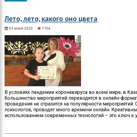
Общество
Протокола итогов
Спорт
Годовые планы
Лето, лето, какого оно цвета
закупок
Экономика
03 июня 2020
1766
Здравоохранение
Неотложка
В городском акимате
В городском
маслихате
Культура
В условиях пандемии коронавируса во всем мире, в Каза
большинство мероприятий переводятся в онлайн-формат
проведения не отразится на популярности мероприятий.
Ими гордится город
психологов, проводят много времени онлайн. Креативны
использованием современных технологий – это ключ к у
Школьные будни
Коммунальная сфера