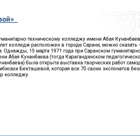
Протокола итогов
Видеогалерея
Госуд
симв
Годовые планы
евой»
закупок
Вопро
корру
уманитарно-техническому колледжу имени Абая Кунанбае
0 лет колледж расположен в городе Сарани, можно сказать 
а. Однажды, 15 марта 1971 года при Саранском гуманитарн
ни Абая Кунанбаева (тогда Карагандинском педагогическ
унанбаева) была открыта выставка творческих работ само
бисахи Бекташевой, которая все 70 своих экспонатов бе
ар колледжу.