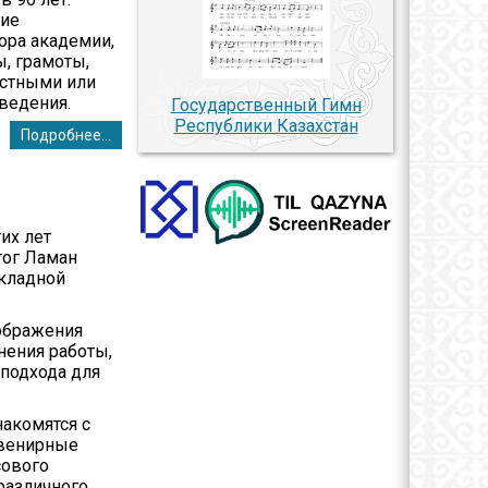
шие
ора академии,
, грамоты,
естными или
ведения.
Государственный Гимн
Республики Казахстан
Подробнее...
их лет
гог Ламан
икладной
оображения
нения работы,
 подхода для
накомятся с
увенирные
сового
различного