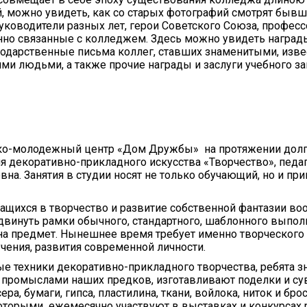
, можно увидеть, как со старых фотографий смотрят быв
уководители разных лет, герои Советского Союза, професс
но связанные с колледжем. Здесь можно увидеть награды
одарственные письма коллег, ставших знаменитыми, изв
ми людьми, а также прочие награды и заслуги учебного за
ко-молодежный центр «Дом Дружбы» на протяжении долг
ия декоративно-прикладного искусства «Творчество», педа
вна. Занятия в студии носят не только обучающий, но и пр
ащихся в творчество и развитие собственной фантазии в
двинуть рамки обычного, стандартного, шаблонного выпол
на предмет. Нынешнее время требует именно творческого
чения, развития современной личности.
е техники декоративно-прикладного творчества, ребята з
промыслами наших предков, изготавливают поделки и с
ера, бумаги, гипса, пластилина, ткани, войлока, ниток и бро
которыми ежемесячно участвуют в выставках и конкурсах 