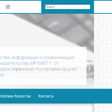
рстве информации и коммуникаций
Свидетельство №16307-Г от
 дата первичной постановки на учет
а)
публика Казахстан
Контакты
ния Президента