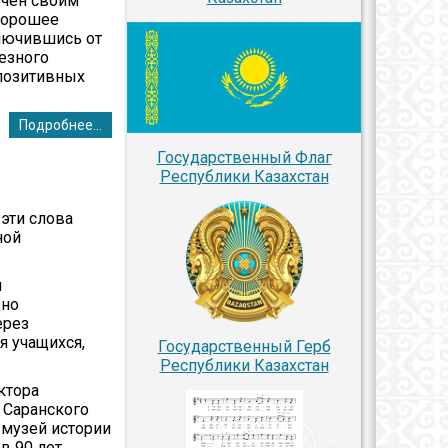
ечен своим
 хорошее
ключившись от
ьезного
 позитивных
Подробнее...
Государственный Флаг
Республики Казахстан
 эти слова
ной
и
дно
ерез
 учащихся,
Государственный Герб
Республики Казахстан
ктора
 Саранского
 музей истории
 90 лет.