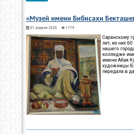
Общество
Спорт
«Музей имени Бибисахи Бекташ
Экономика
01 апреля 2020
1779
Саранскому г
Здравоохранение
лет, из них 6
нашего город
Неотложка
колледже име
имени Абая К
В городском акимате
художницы Би
передала в д
В городском
маслихате
Культура
Ими гордится город
Школьные будни
Коммунальная сфера