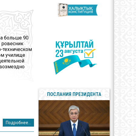
арственные
олы
сы противодействия
пции
ва больше 90
- ровесник
о-техническом
ом училище
деятельной
звозмездно
ПОСЛАНИЯ ПРЕЗИДЕНТА
Подробнее...