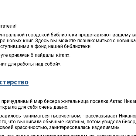
татели!
ентральной городской библиотеки представляют вашему 
ре новых книг. Здесь вы можете познакомиться с новинк
оступившими в фонд нашей библиотеки.
іруге арналған 6 пайдалы кітап».
ниг для работы над собой».
астерство
 причудливый мир бисера жительница поселка Актас Ника
ткрыла для себя очень давно.
равилось заниматься творчеством, - рассказывает Никано
того, что вышивала обычные картины, потом увидела бисер
своей красочностью, заинтересовалась изделиями».