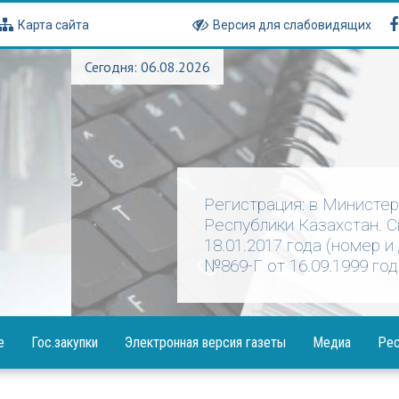
Карта сайта
Версия для слабовидящих
Сегодня: 06.08.2026
Регистрация: в Министе
Республики Казахстан. 
18.01.2017 года (номер и
№869-Г от 16.09.1999 год
е
Гос.закупки
Электронная версия газеты
Медиа
Рес
Объявления
Фотогалерея
Посла