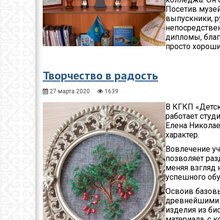
Посетив музей
выпускники, р
непосредствен
дипломы, благ
просто хороши
Творчество в радость
27 марта 2020
1639
В КГКП «Детс
работает студ
Елена Николае
характер.
Вовлечение уч
позволяет раз
меняя взгляд 
успешного обу
Освоив базовы
древнейшими 
изделия из бис
материала, с 