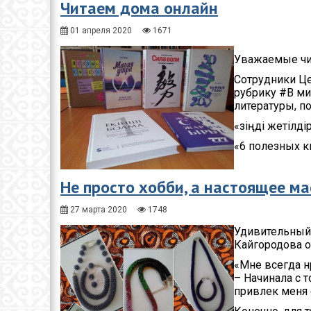
Читаем дома онлайн
01 апреля 2020
1671
Уважаемые чи
Сотрудники Ц
рубрику #В ми
литературы, п
«Өзіңді жетілд
«6 полезных к
Не просто хобби, а настоящее м
27 марта 2020
1748
Удивительный
Кайгородова о
«Мне всегда н
– Начинала с 
привлек меня 