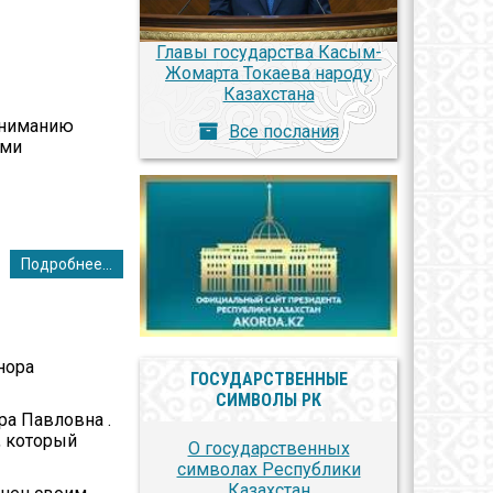
Главы государства Касым-
Жомарта Токаева народу
Казахстана
вниманию
Все послания
ами
Подробнее...
нора
ГОСУДАРСТВЕННЫЕ
СИМВОЛЫ РК
ра Павловна .
, который
О государственных
символах Республики
Казахстан