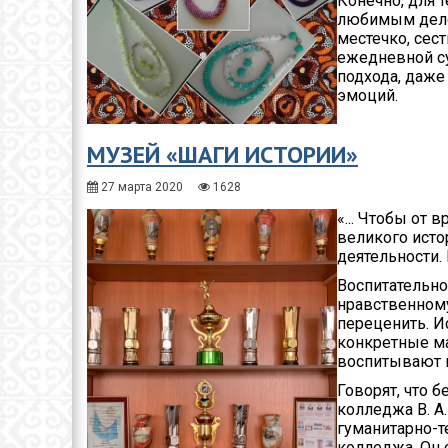
Конечно, для 
любимым делом
местечко, сес
ежедневной су
подхода, даже
эмоций.
МУЗЕЙ «ШАГИ ИСТОРИИ»
27 марта 2020
1628
«... Чтобы от 
великого исто
деятельности.
Воспитательно
нравственному
переценить. И
конкретные м
воспитывают п
Говорят, что 
колледжа В. А
гуманитарно-т
колледжа. Он 