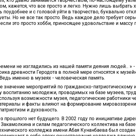
тех, кто давно занимается творчеством, по-настоящему увл
, кажется, что все просто и легко. Нужно лишь выбрать
ть поудобнее и с головой уйти в творчество, буквально от
еты. Но не все так просто. Ведь каждое дело требует сер
 если это просто хобби, приносящее удовольствие и массу
времени не изгладились из нашей памяти деяния людей... » -
рика древности Геродота в полной мере относятся к музей
 Ведь именно в музеях - человеческая память.
е значение мероприятий по гражданско-патриотическому 
 воспитанию молодежи, проводимых на базе музеев, тру
спользуя возможности музея, педагогические работники ч
атериалы и факты влияют на формирование мировоззрения
атриотизм и духовность.
без прошлого нет будущего. В 2002 году по инициативе дире
. Закамолкина и силам педагогического коллектива на базе
ехнического колледжа имени Абая Кунанбаева был создан
совмещает в себе эпоху существования колледжа длиною в