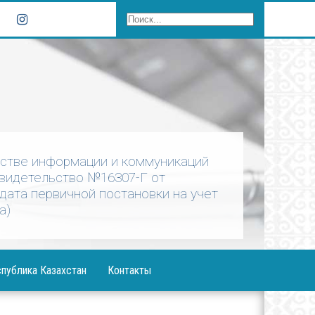
рстве информации и коммуникаций
Свидетельство №16307-Г от
 дата первичной постановки на учет
а)
публика Казахстан
Контакты
ния Президента