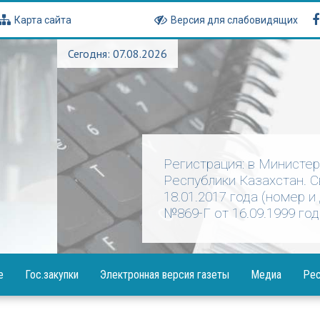
Карта сайта
Версия для слабовидящих
Сегодня: 07.08.2026
Регистрация: в Министе
Республики Казахстан. 
18.01.2017 года (номер и
№869-Г от 16.09.1999 год
е
Гос.закупки
Электронная версия газеты
Медиа
Рес
Объявления
Фотогалерея
Посла