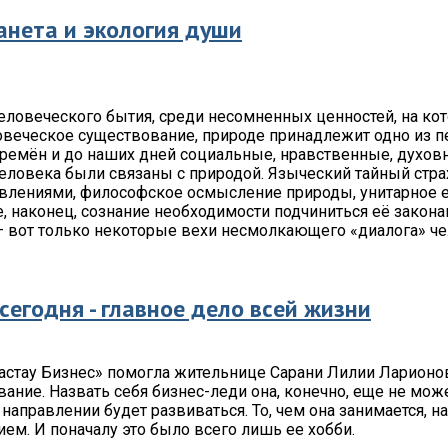
анета и экология души
еловеческого бытия, среди несомненных ценностей, на ко
овеческое существование, природе принадлежит одно из п
ремён и до наших дней социальные, нравственные, духов
еловека были связаны с природой. Языческий тайный стра
влениями, философское осмысление природы, унитарное 
, наконец, сознание необходимости подчиниться её закона
 вот только некоторые вехи несмолкающего «диалога» че
 сегодня - главное дело всей жизни
стау Бизнес» помогла жительнице Сарани Лилии Ларионов
вание. Назвать себя бизнес-леди она, конечно, еще не може
 направлении будет развиваться. То, чем она занимается, н
ем. И поначалу это было всего лишь ее хобби.