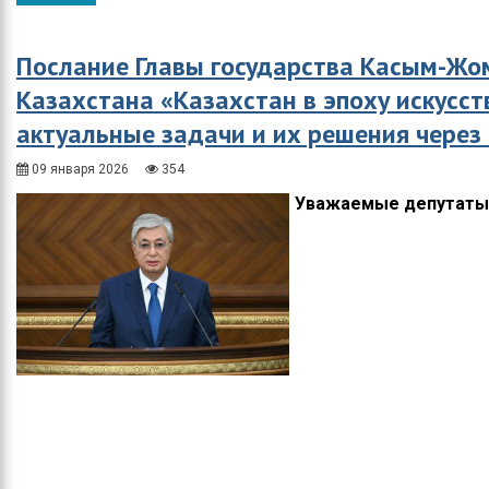
Общество
Протокола итогов
Спорт
Годовые планы
Послание Главы государства Касым-Жо
закупок
Казахстана «Казахстан в эпоху искусст
Экономика
актуальные задачи и их решения чере
Здравоохранение
09 января 2026
354
Неотложка
Уважаемые депутаты
В городском акимате
В городском
маслихате
Культура
Ими гордится город
Школьные будни
Коммунальная сфера