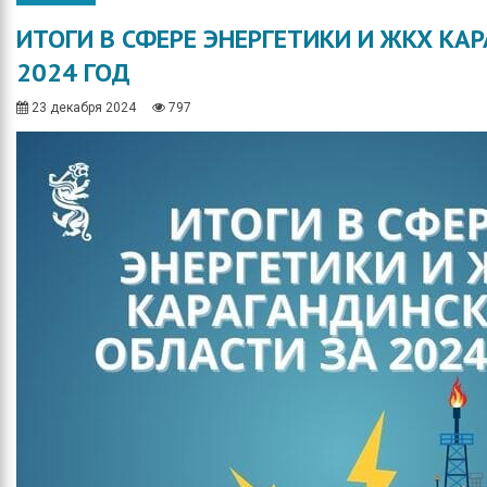
Общество
Протокола итогов
ИТОГИ В СФЕРЕ ЭНЕРГЕТИКИ И ЖКХ КА
Спорт
Годовые планы
2024 ГОД
закупок
Экономика
23 декабря 2024
797
Здравоохранение
Неотложка
В городском акимате
В городском
маслихате
Культура
Ими гордится город
Школьные будни
Коммунальная сфера